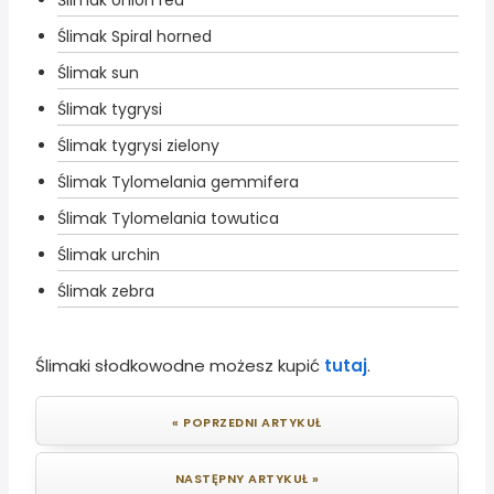
Ślimak onion red
Ślimak Spiral horned
Ślimak sun
Ślimak tygrysi
Ślimak tygrysi zielony
Ślimak Tylomelania gemmifera
Ślimak Tylomelania towutica
Ślimak urchin
Ślimak zebra
Ślimaki słodkowodne możesz kupić
tutaj
.
« POPRZEDNI ARTYKUŁ
NASTĘPNY ARTYKUŁ »