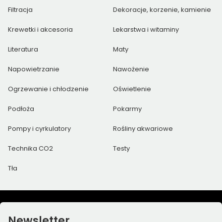
Filtracja
Dekoracje, korzenie, kamienie
Krewetki i akcesoria
Lekarstwa i witaminy
Literatura
Maty
Napowietrzanie
Nawożenie
Ogrzewanie i chłodzenie
Oświetlenie
Podłoża
Pokarmy
Pompy i cyrkulatory
Rośliny akwariowe
Technika CO2
Testy
Tła
Newsletter