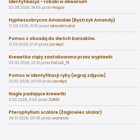
Identyfikacja - robaki w akwarium
02.08.2026, 18:55
przez
Hagar
Hyphessobrycon Amandae (Bystrzyk Amandy)
17.04.2026, 10:51
przez
akwaAmator
Pomoc z obsadą do dwóch baniaków.
12.03.2026, 21:41
przez
jacekp1
Krewetka ciąży zaatakowana przez wypławki
03.03.2026, 22:31
przez
FoCuS_PL
Pomoc w identyfikacji ryby (wgraj zdjęcie)
22.02.2026, 20:59
przez
jacekp1
Nagle padające krewetki
11.02.2026, 11:34
przez
ZUREK
Pterophyllum scalare (Żaglowiec skalar)
29.01.2026, 00:35
przez
woronov