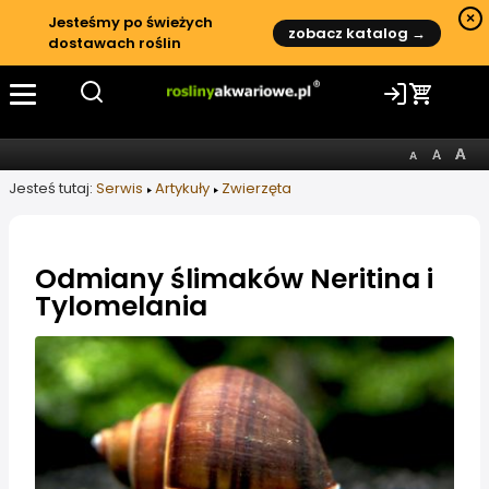
×
Jesteśmy po świeżych
zobacz katalog →
dostawach roślin
Jesteś tutaj:
Serwis
Artykuły
Zwierzęta
Odmiany ślimaków Neritina i
Tylomelania
Informacje o artykule