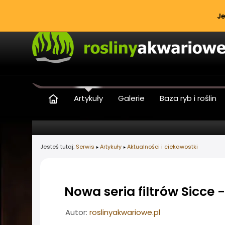
Je
Artykuły
Galerie
Baza ryb i roślin
Jesteś tutaj:
Serwis
Artykuły
Aktualności i ciekawostki
Nowa seria filtrów Sicce 
Informacje o artykule
Autor:
roslinyakwariowe.pl