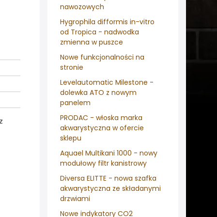
nawozowych
Hygrophila difformis in-vitro
od Tropica - nadwodka
zmienna w puszce
Nowe funkcjonalności na
stronie
Levelautomatic Milestone -
dolewka ATO z nowym
panelem
PRODAC - włoska marka
z
akwarystyczna w ofercie
sklepu
Aquael Multikani 1000 - nowy
modułowy filtr kanistrowy
Diversa ELITTE - nowa szafka
akwarystyczna ze składanymi
drzwiami
Nowe indykatory CO2