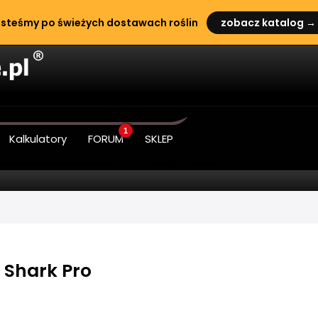
steśmy po świeżych dostawach roślin
zobacz katalog →
1
Kalkulatory
FORUM
SKLEP
- Shark Pro