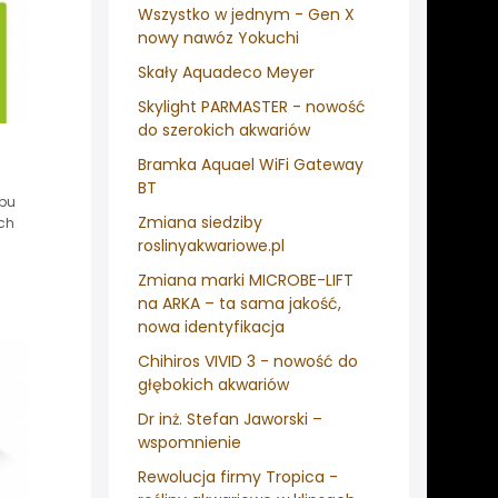
Wszystko w jednym - Gen X
nowy nawóz Yokuchi
Skały Aquadeco Meyer
Skylight PARMASTER - nowość
do szerokich akwariów
Bramka Aquael WiFi Gateway
BT
epu
Zmiana siedziby
ch
roslinyakwariowe.pl
Zmiana marki MICROBE-LIFT
na ARKA – ta sama jakość,
nowa identyfikacja
Chihiros VIVID 3 - nowość do
głębokich akwariów
Dr inż. Stefan Jaworski –
wspomnienie
Rewolucja firmy Tropica -