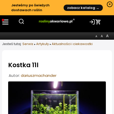
×
Jesteśmy po świeżych
zobacz katalog →
dostawach roślin
Jesteś tutaj:
Serwis
Artykuły
Aktualności i ciekawostki
Kostka 11l
Informacje o artykule
Autor:
dariuszmachander