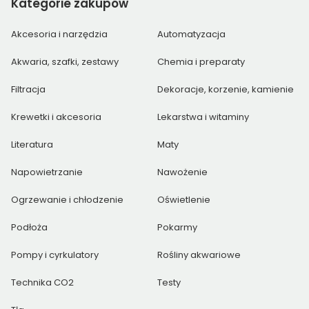
Kategorie
zakupów
Akcesoria i narzędzia
Automatyzacja
Akwaria, szafki, zestawy
Chemia i preparaty
Filtracja
Dekoracje, korzenie, kamienie
Krewetki i akcesoria
Lekarstwa i witaminy
Literatura
Maty
Napowietrzanie
Nawożenie
Ogrzewanie i chłodzenie
Oświetlenie
Podłoża
Pokarmy
Pompy i cyrkulatory
Rośliny akwariowe
Technika CO2
Testy