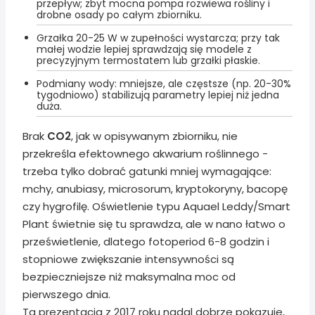
przepływ; zbyt mocna pompa rozwiewa rośliny i
drobne osady po całym zbiorniku.
Grzałka 20-25 W w zupełności wystarcza; przy tak
małej wodzie lepiej sprawdzają się modele z
precyzyjnym termostatem lub grzałki płaskie.
Podmiany wody: mniejsze, ale częstsze (np. 20-30%
tygodniowo) stabilizują parametry lepiej niż jedna
duża.
Brak
CO2
, jak w opisywanym zbiorniku, nie
przekreśla efektownego akwarium roślinnego -
trzeba tylko dobrać gatunki mniej wymagające:
mchy, anubiasy, microsorum, kryptokoryny, bacopę
czy hygrofilę. Oświetlenie typu Aquael Leddy/Smart
Plant świetnie się tu sprawdza, ale w nano łatwo o
prześwietlenie, dlatego fotoperiod 6-8 godzin i
stopniowe zwiększanie intensywności są
bezpieczniejsze niż maksymalna moc od
pierwszego dnia.
Ta prezentacja z 2017 roku nadal dobrze pokazuje,