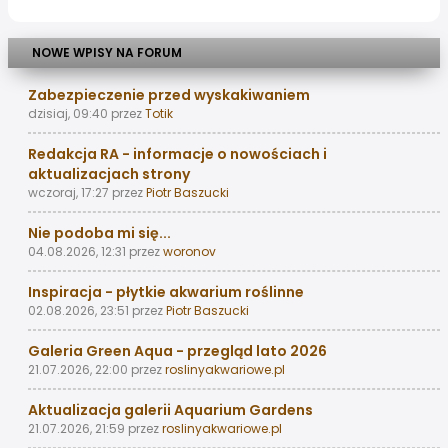
NOWE WPISY NA FORUM
Zabezpieczenie przed wyskakiwaniem
dzisiaj, 09:40
przez
Totik
Redakcja RA - informacje o nowościach i
aktualizacjach strony
wczoraj, 17:27
przez
Piotr Baszucki
Nie podoba mi się...
04.08.2026, 12:31
przez
woronov
Inspiracja - płytkie akwarium roślinne
02.08.2026, 23:51
przez
Piotr Baszucki
Galeria Green Aqua - przegląd lato 2026
21.07.2026, 22:00
przez
roslinyakwariowe.pl
Aktualizacja galerii Aquarium Gardens
21.07.2026, 21:59
przez
roslinyakwariowe.pl