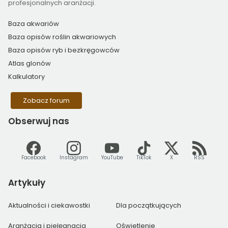
profesjonalnych aranżacji.
Baza akwariów
Baza opisów roślin akwariowych
Baza opisów ryb i bezkręgowców
Atlas glonów
Kalkulatory
Zobacz forum
Obserwuj
nas
Facebook
Instagram
YouTube
TikTok
X
RSS
Artykuły
Aktualności i ciekawostki
Dla początkujących
Aranżacja i pielęgnacja
Oświetlenie