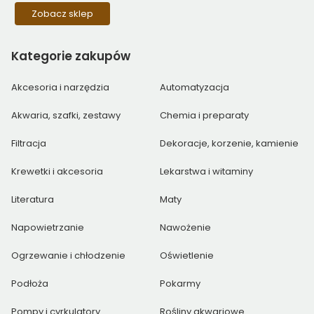
Zobacz sklep
Kategorie
zakupów
Akcesoria i narzędzia
Automatyzacja
Akwaria, szafki, zestawy
Chemia i preparaty
Filtracja
Dekoracje, korzenie, kamienie
Krewetki i akcesoria
Lekarstwa i witaminy
Literatura
Maty
Napowietrzanie
Nawożenie
Ogrzewanie i chłodzenie
Oświetlenie
Podłoża
Pokarmy
Pompy i cyrkulatory
Rośliny akwariowe