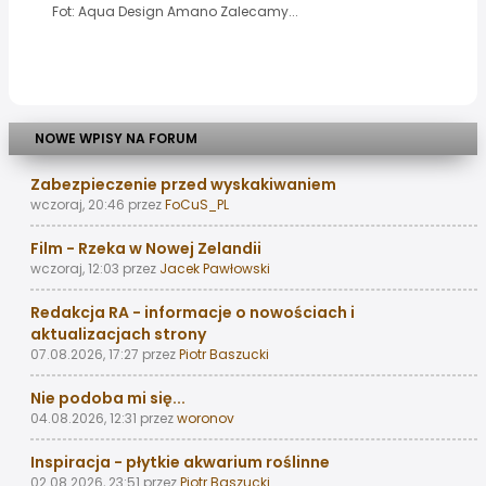
Fot: Aqua Design Amano Zalecamy...
NOWE WPISY NA FORUM
Zabezpieczenie przed wyskakiwaniem
wczoraj, 20:46
przez
FoCuS_PL
Film - Rzeka w Nowej Zelandii
wczoraj, 12:03
przez
Jacek Pawłowski
Redakcja RA - informacje o nowościach i
aktualizacjach strony
07.08.2026, 17:27
przez
Piotr Baszucki
Nie podoba mi się...
04.08.2026, 12:31
przez
woronov
Inspiracja - płytkie akwarium roślinne
02.08.2026, 23:51
przez
Piotr Baszucki