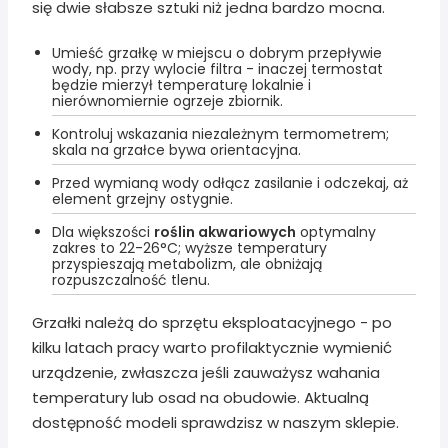
się dwie słabsze sztuki niż jedna bardzo mocna.
Umieść grzałkę w miejscu o dobrym przepływie
wody, np. przy wylocie filtra - inaczej termostat
będzie mierzył temperaturę lokalnie i
nierównomiernie ogrzeje zbiornik.
Kontroluj wskazania niezależnym termometrem;
skala na grzałce bywa orientacyjna.
Przed wymianą wody odłącz zasilanie i odczekaj, aż
element grzejny ostygnie.
Dla większości
roślin akwariowych
optymalny
zakres to 22-26°C; wyższe temperatury
przyspieszają metabolizm, ale obniżają
rozpuszczalność tlenu.
Grzałki należą do sprzętu eksploatacyjnego - po
kilku latach pracy warto profilaktycznie wymienić
urządzenie, zwłaszcza jeśli zauważysz wahania
temperatury lub osad na obudowie. Aktualną
dostępność modeli sprawdzisz w naszym sklepie.