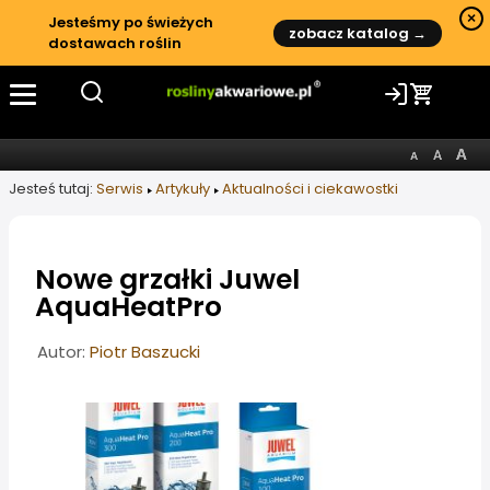
×
Jesteśmy po świeżych
zobacz katalog →
dostawach roślin
Jesteś tutaj:
Serwis
Artykuły
Aktualności i ciekawostki
Nowe grzałki Juwel
AquaHeatPro
Informacje o artykule
Autor:
Piotr Baszucki