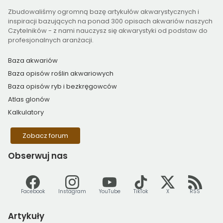
Zbudowaliśmy ogromną bazę artykułów akwarystycznych i
inspiracji bazujących na ponad 300 opisach akwariów naszych
Czytelników - z nami nauczysz się akwarystyki od podstaw do
profesjonalnych aranżacji.
Baza akwariów
Baza opisów roślin akwariowych
Baza opisów ryb i bezkręgowców
Atlas glonów
Kalkulatory
Zobacz forum
Obserwuj
nas
Facebook
Instagram
YouTube
TikTok
X
RSS
Artykuły