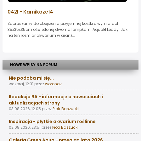
042l - Kamikaze14
Zapraszamy do obejrzenia przyjemnej kostki o wymiarach
35x35x35cm oświetlonej dwoma lampkami AquaEl Leddy. Jak
na ten rozmiar akwarium w aranż...
NOWE WPISY NA FORUM
Nie podoba mi się...
wczoraj, 12:31
przez
woronov
Redakcja RA - informacje o nowościach i
aktualizacjach strony
03.08.2026, 12:05
przez
Piotr Baszucki
Inspiracja - płytkie akwarium roślinne
02.08.2026, 23:51
przez
Piotr Baszucki
Galeria Green Aqua - przegląd lato 2026