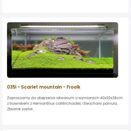
035l - Scarlet mountain - Froolk
Zapraszamy do obejrzenia akwarium o wymiarach 40x32x28cm
z trawnikiem z Hemianthus callitrichoides i Eleocharis parvula.
Zbiornik został...