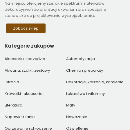
Na miejscu oferujemy szerokie spektrum materiałów
dekoracyjnych do aranżacji akwarium oraz specjalne
stanowisko do projektowania wystroju zbiornika.
Zobacz sklep
Kategorie
zakupów
Akcesoria i narzędzia
Automatyzacja
Akwaria, szafki, zestawy
Chemia i preparaty
Filtracja
Dekoracje, korzenie, kamienie
Krewetki i akcesoria
Lekarstwa i witaminy
Literatura
Maty
Napowietrzanie
Nawożenie
Ogrzewanie i chłodzenie
Oświetlenie