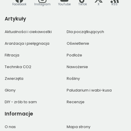
Facebook
Instagram
YouTube
TikTok
X
RSS
Artykuły
Aktualności i ciekawostki
Dla początkujących
Aranżacja i pielęgnacja
Oświetlenie
Filtracja
Podłoże
Technika CO2
Nawożenie
Zwierzęta
Rośliny
Glony
Paludarium i wabi-kusa
DIY - zrób to sam
Recenzje
Informacje
O nas
Mapa strony