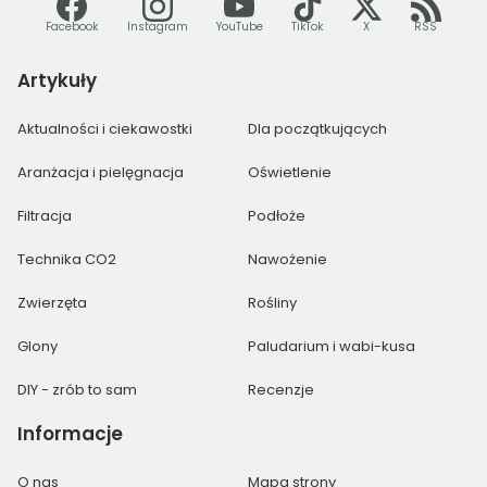
Facebook
Instagram
YouTube
TikTok
X
RSS
Artykuły
Aktualności i ciekawostki
Dla początkujących
Aranżacja i pielęgnacja
Oświetlenie
Filtracja
Podłoże
Technika CO2
Nawożenie
Zwierzęta
Rośliny
Glony
Paludarium i wabi-kusa
DIY - zrób to sam
Recenzje
Informacje
O nas
Mapa strony