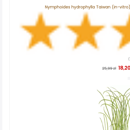
Nymphoides hydrophylla Taiwan (in-vitr
(
18,20
25,99 zł