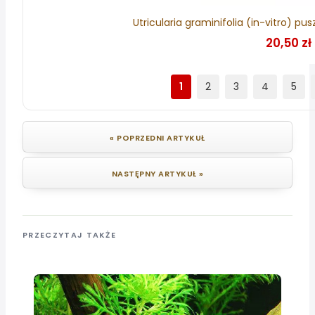
Utricularia graminifolia (in-vitro)
20,50 zł
1
2
3
4
5
« POPRZEDNI ARTYKUŁ
NASTĘPNY ARTYKUŁ »
PRZECZYTAJ TAKŻE