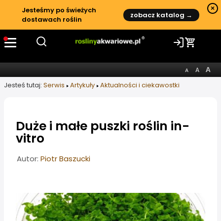
×
Jesteśmy po świeżych
zobacz katalog →
dostawach roślin
Jesteś tutaj:
Serwis
Artykuły
Aktualności i ciekawostki
Duże i małe puszki roślin in-
vitro
Informacje o artykule
Autor:
Piotr Baszucki