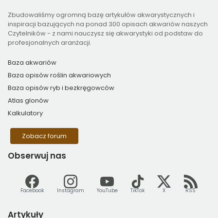
Zbudowaliśmy ogromną bazę artykułów akwarystycznych i
inspiracji bazujących na ponad 300 opisach akwariów naszych
Czytelników - z nami nauczysz się akwarystyki od podstaw do
profesjonalnych aranżacji.
Baza akwariów
Baza opisów roślin akwariowych
Baza opisów ryb i bezkręgowców
Atlas glonów
Kalkulatory
Zobacz forum
Obserwuj
nas
Facebook
Instagram
YouTube
TikTok
X
RSS
Artykuły