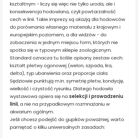
kształtnym - liczy się więc nie tylko uroda, ale i
konsekwencja hodowlana, czyli powtarzalność
cech w linii. Takie imprezy są okazją dla hodowców
do porównania własnego materiału z krajowym i
europejskim poziomem, a dla widzów - do
zobaczenia w jednym miejscu form, których nie
spotka się w typowym sklepie zoologicznym.
Standard oznacza tu ściśle opisany zestaw cech:
kształt płetwy ogonowej (welon, szpada, lira,
delta), typ ubarwienia oraz proporcje ciała.
Sędziowie punktują m.in. symetrię płetw, kondycję,
wielkość i czystość rysunku. Dlatego hodowla
wystawowa opiera się na
selekcji i prowadzeniu
linii
, a nie na przypadkowym rozmnażaniu w
akwarium ogólnym.
Jeśli chcesz podejść do gupików poważniej, warto
pamiętać o kilku uniwersalnych zasadach: