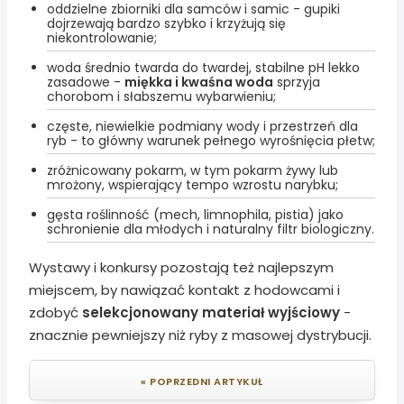
oddzielne zbiorniki dla samców i samic - gupiki
dojrzewają bardzo szybko i krzyżują się
niekontrolowanie;
woda średnio twarda do twardej, stabilne pH lekko
zasadowe -
miękka i kwaśna woda
sprzyja
chorobom i słabszemu wybarwieniu;
częste, niewielkie podmiany wody i przestrzeń dla
ryb - to główny warunek pełnego wyrośnięcia płetw;
zróżnicowany pokarm, w tym pokarm żywy lub
mrożony, wspierający tempo wzrostu narybku;
gęsta roślinność (mech, limnophila, pistia) jako
schronienie dla młodych i naturalny filtr biologiczny.
Wystawy i konkursy pozostają też najlepszym
miejscem, by nawiązać kontakt z hodowcami i
zdobyć
selekcjonowany materiał wyjściowy
-
znacznie pewniejszy niż ryby z masowej dystrybucji.
« POPRZEDNI ARTYKUŁ