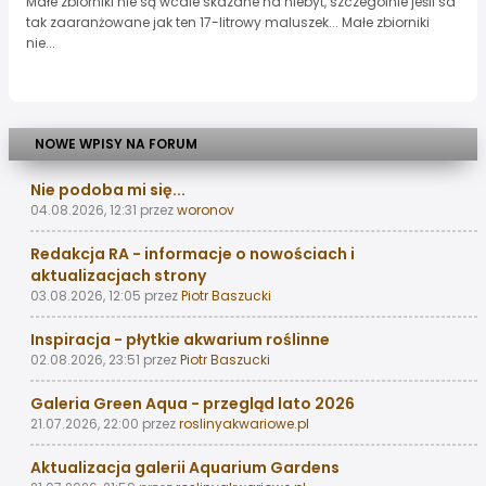
Małe zbiorniki nie są wcale skazane na niebyt, szczególnie jeśli sa
tak zaaranżowane jak ten 17-litrowy maluszek... Małe zbiorniki
nie...
NOWE WPISY NA FORUM
Nie podoba mi się...
04.08.2026, 12:31
przez
woronov
Redakcja RA - informacje o nowościach i
aktualizacjach strony
03.08.2026, 12:05
przez
Piotr Baszucki
Inspiracja - płytkie akwarium roślinne
02.08.2026, 23:51
przez
Piotr Baszucki
Galeria Green Aqua - przegląd lato 2026
21.07.2026, 22:00
przez
roslinyakwariowe.pl
Aktualizacja galerii Aquarium Gardens