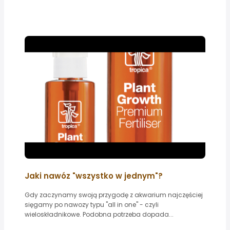
Jaki nawóz "wszystko w jednym"?
Gdy zaczynamy swoją przygodę z akwarium najczęściej
sięgamy po nawozy typu "all in one" - czyli
wieloskładnikowe. Podobna potrzeba dopada...