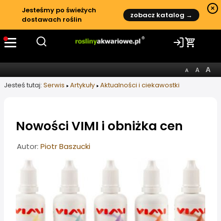
×
Jesteśmy po świeżych
zobacz katalog →
dostawach roślin
Jesteś tutaj:
Serwis
Artykuły
Aktualności i ciekawostki
Nowości VIMI i obniżka cen
Informacje o artykule
Autor:
Piotr Baszucki