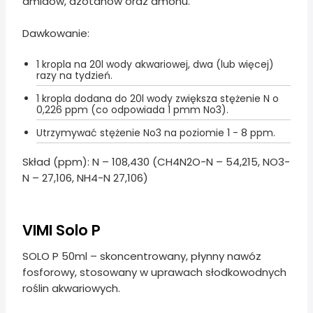
amidów, azotanów oraz amonu.
Dawkowanie:
1 kropla na 20l wody akwariowej, dwa (lub więcej)
razy na tydzień.
1 kropla dodana do 20l wody zwiększa stężenie N o
0,226 ppm (co odpowiada 1 pmm No3).
Utrzymywać stężenie No3 na poziomie 1 - 8 ppm.
Skład (ppm): N – 108,430 (CH4N2O-N – 54,215, NO3-
N – 27,106, NH4-N 27,106)
VIMI Solo P
SOLO P 50ml – skoncentrowany, płynny nawóz
fosforowy, stosowany w uprawach słodkowodnych
roślin akwariowych.