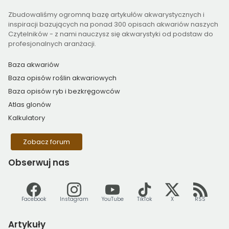
Zbudowaliśmy ogromną bazę artykułów akwarystycznych i
inspiracji bazujących na ponad 300 opisach akwariów naszych
Czytelników - z nami nauczysz się akwarystyki od podstaw do
profesjonalnych aranżacji.
Baza akwariów
Baza opisów roślin akwariowych
Baza opisów ryb i bezkręgowców
Atlas glonów
Kalkulatory
Zobacz forum
Obserwuj
nas
Facebook
Instagram
YouTube
TikTok
X
RSS
Artykuły