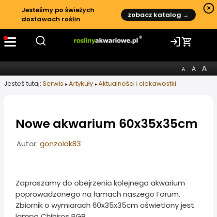
×
Jesteśmy po świeżych
zobacz katalog →
dostawach roślin
Jesteś tutaj:
Serwis
Artykuły
Aktualności i ciekawostki
Nowe akwarium 60x35x35cm
Informacje o artykule
Autor:
gonzolak83
Zapraszamy do obejrzenia kolejnego akwarium
poprowadzonego na łamach naszego Forum.
Zbiornik o wymiarach 60x35x35cm oświetlony jest
lampą Chihiros RGB.