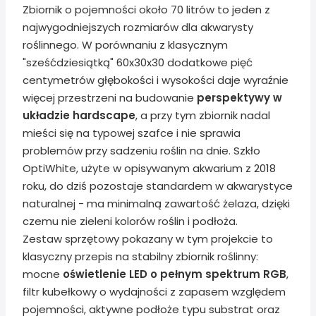
Zbiornik o pojemności około 70 litrów to jeden z
najwygodniejszych rozmiarów dla akwarysty
roślinnego. W porównaniu z klasycznym
"sześćdziesiątką" 60x30x30 dodatkowe pięć
centymetrów głębokości i wysokości daje wyraźnie
więcej przestrzeni na budowanie
perspektywy w
układzie hardscape
, a przy tym zbiornik nadal
mieści się na typowej szafce i nie sprawia
problemów przy sadzeniu roślin na dnie. Szkło
OptiWhite, użyte w opisywanym akwarium z 2018
roku, do dziś pozostaje standardem w akwarystyce
naturalnej - ma minimalną zawartość żelaza, dzięki
czemu nie zieleni kolorów roślin i podłoża.
Zestaw sprzętowy pokazany w tym projekcie to
klasyczny przepis na stabilny zbiornik roślinny:
mocne
oświetlenie LED o pełnym spektrum RGB
,
filtr kubełkowy o wydajności z zapasem względem
pojemności, aktywne podłoże typu substrat oraz