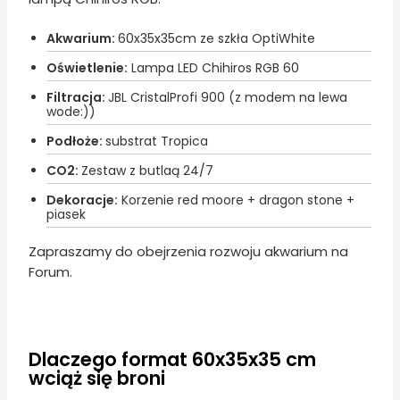
Akwarium:
60x35x35cm ze szkła OptiWhite
Oświetlenie:
Lampa LED Chihiros RGB 60
Filtracja:
JBL CristalProfi 900 (z modem na lewa
wode:))
Podłoże:
substrat Tropica
CO2:
Zestaw z butlaą 24/7
Dekoracje:
Korzenie red moore + dragon stone +
piasek
Zapraszamy do obejrzenia rozwoju akwarium na
Forum.
Dlaczego format 60x35x35 cm
wciąż się broni