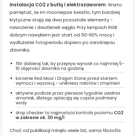
instalacja CO2 z butlą i elektrozaworem
. Warto
pamiętać, że im mocniejsze światło, tym bardziej
krytyczne stają się dwa pozostałe elementy -
nawożenie i dwutlenek węgla. Przy lampach RGB
dobrym nawykiem jest start od 50-60% mocy i
wydłużanie fotoperiodu dopiero po zarośnięciu
zbiornika.
filtr dobieraj tak, by przepływ wynosił co najmniej 5-
10 objętości zbiornika na godzinę
korzenie Red Moor i Dragon Stone przed startem
wymocz i wyszoruj - unikniesz nalotów i zmętnień
aktywne podłoże przez pierwsze tygodnie uwalnia
amoniak, dlatego opłacają się częste podmiany
wody
drop checker to najprostsza kontrola poziomu
CO2
w zakresie ok. 30 mg/l
Choć od publikacji minęło wiele lat, sama filozofia