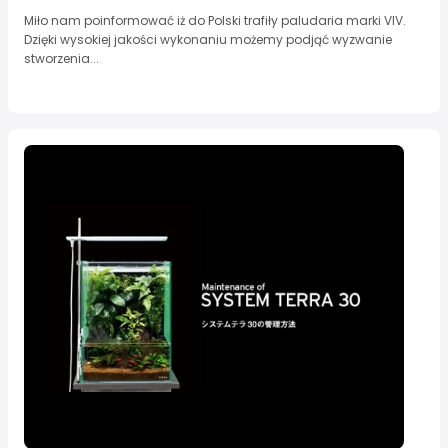
Miło nam poinformować iż do Polski trafiły paludaria marki VIV.
Dzięki wysokiej jakości wykonaniu możemy podjąć wyzwanie
stworzenia...