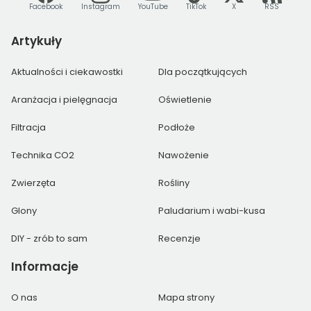
Facebook
Instagram
YouTube
TikTok
X
RSS
Artykuły
Aktualności i ciekawostki
Dla początkujących
Aranżacja i pielęgnacja
Oświetlenie
Filtracja
Podłoże
Technika CO2
Nawożenie
Zwierzęta
Rośliny
Glony
Paludarium i wabi-kusa
DIY - zrób to sam
Recenzje
Informacje
O nas
Mapa strony