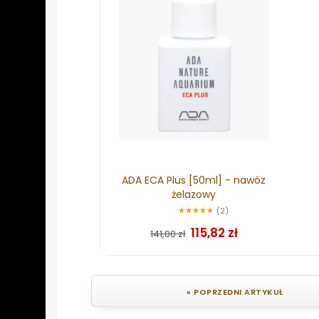
ADA ECA Plus [50ml] - nawóz
żelazowy
(2)
115,82 zł
141,00 zł
« POPRZEDNI ARTYKUŁ