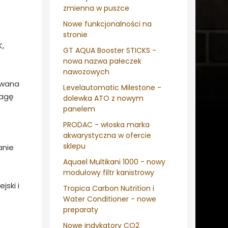
zmienna w puszce
Nowe funkcjonalności na
stronie
K,
GT AQUA Booster STICKS -
nowa nazwa pałeczek
nawozowych
owana
Levelautomatic Milestone -
wagę
dolewka ATO z nowym
panelem
PRODAC - włoska marka
akwarystyczna w ofercie
sklepu
anie
Aquael Multikani 1000 - nowy
modułowy filtr kanistrowy
ski i
Tropica Carbon Nutrition i
Water Conditioner - nowe
preparaty
Nowe indykatory CO2