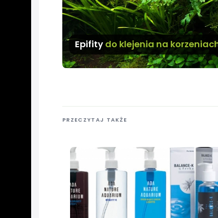
Epifity
do klejenia na korzeniac
PRZECZYTAJ TAKŻE