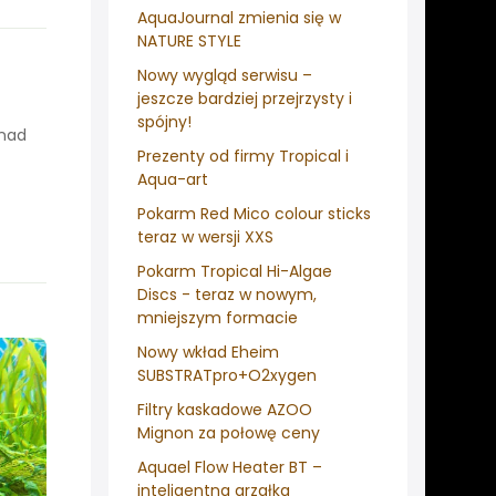
AquaJournal zmienia się w
NATURE STYLE
Nowy wygląd serwisu –
jeszcze bardziej przejrzysty i
spójny!
onad
Prezenty od firmy Tropical i
Aqua-art
Pokarm Red Mico colour sticks
teraz w wersji XXS
Pokarm Tropical Hi-Algae
Discs - teraz w nowym,
mniejszym formacie
Nowy wkład Eheim
SUBSTRATpro+O2xygen
Filtry kaskadowe AZOO
Mignon za połowę ceny
Aquael Flow Heater BT –
inteligentna grzałka