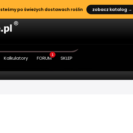
steśmy po świeżych dostawach roślin
zobacz katalog →
1
Kalkulatory
FORUM
SKLEP