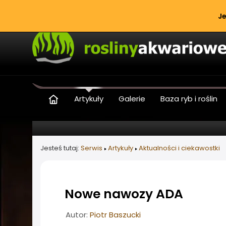
Je
Artykuły
Galerie
Baza ryb i roślin
Jesteś tutaj:
Serwis
Artykuły
Aktualności i ciekawostki
Nowe nawozy ADA
Informacje o artykule
Autor:
Piotr Baszucki