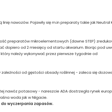
inię nawozów. Pojawiły się m.in preparaty takie jak Neutral 
ilość preparatów mikroelementowych (dawne STEP) zreduk
ać dopiero od 2 miesięcy od startu akwarium. Biorąc pod u
 który należy wykonywać przez pierwsze tygodnie od
 zależności od gęstości obsady roślinnej - zaleca się dozow
ej nawóz potasowy - nareszcie ADA dostrzegła rynek europej
waśna woda jak w Niigacie.
 do wyczerpania zapasów.