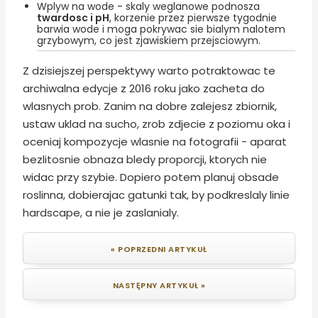
Wplyw na wode - skaly weglanowe podnosza
twardosc i pH
, korzenie przez pierwsze tygodnie
barwia wode i moga pokrywac sie bialym nalotem
grzybowym, co jest zjawiskiem przejsciowym.
Z dzisiejszej perspektywy warto potraktowac te
archiwalna edycje z 2016 roku jako zacheta do
wlasnych prob. Zanim na dobre zalejesz zbiornik,
ustaw uklad na sucho, zrob zdjecie z poziomu oka i
oceniaj kompozycje wlasnie na fotografii - aparat
bezlitosnie obnaza bledy proporcji, ktorych nie
widac przy szybie. Dopiero potem planuj obsade
roslinna, dobierajac gatunki tak, by podkreslaly linie
hardscape, a nie je zaslanialy.
« POPRZEDNI ARTYKUŁ
NASTĘPNY ARTYKUŁ »