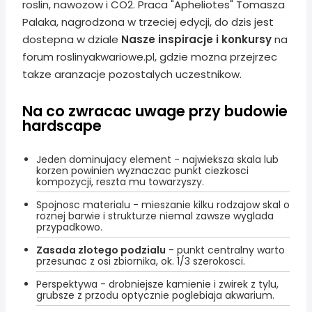
roslin, nawozow i CO2. Praca "Apheliotes" Tomasza
Palaka, nagrodzona w trzeciej edycji, do dzis jest
dostepna w dziale
Nasze inspiracje i konkursy
na
forum roslinyakwariowe.pl, gdzie mozna przejrzec
takze aranzacje pozostalych uczestnikow.
Na co zwracac uwage przy budowie
hardscape
Jeden dominujacy element - najwieksza skala lub
korzen powinien wyznaczac punkt ciezkosci
kompozycji, reszta mu towarzyszy.
Spojnosc materialu - mieszanie kilku rodzajow skal o
roznej barwie i strukturze niemal zawsze wyglada
przypadkowo.
Zasada zlotego podzialu
- punkt centralny warto
przesunac z osi zbiornika, ok. 1/3 szerokosci.
Perspektywa - drobniejsze kamienie i zwirek z tylu,
grubsze z przodu optycznie poglebiaja akwarium.