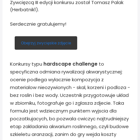
Zywcięzcą III edycji konkursu został Tomasz Palak
(Herbatnik1).
Serdecznie gratulujemy!
Obejrzyj zwycięskie zdjęcie
Konkursy typu
hardscape challenge
to
specyficzna odmiana rywalizacji akwarystycznej:
ocenie podlega wylacznie kompozycja z
materialow nieozywionych - skal, korzeni i podloza -
bez roslin i bez wody. Uczestnik przygotowuje uklad
w zbiorniku, fotografuje go i zglasza zdjecie. Taka
formula jest wdziecznym punktem wyjscia dla
poczatkujacych, bo pozwala cwiczyc najtrudniejszy
etap zakladania akwarium roslinnego, czyli budowe
szkieletu aranzacji, zanim do gry wejda koszty