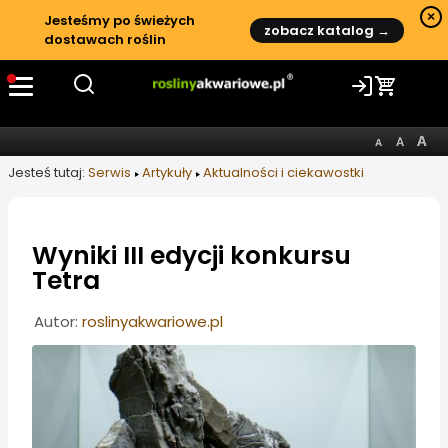
×
Jesteśmy po świeżych
zobacz katalog →
dostawach roślin
Jesteś tutaj:
Serwis
Artykuły
Aktualności i ciekawostki
Wyniki III edycji konkursu
Tetra
Informacje o artykule
Autor:
roslinyakwariowe.pl