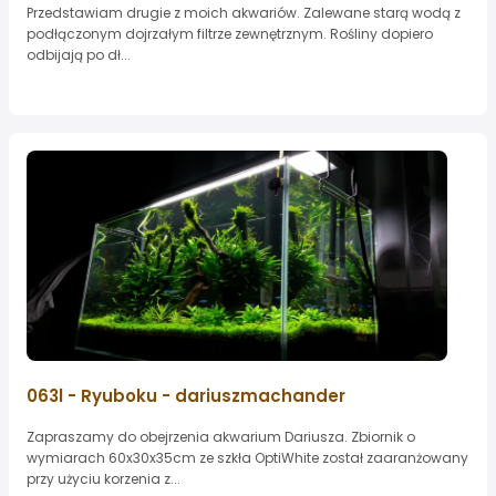
Przedstawiam drugie z moich akwariów. Zalewane starą wodą z
podłączonym dojrzałym filtrze zewnętrznym. Rośliny dopiero
odbijają po dł...
063l - Ryuboku - dariuszmachander
Zapraszamy do obejrzenia akwarium Dariusza. Zbiornik o
wymiarach 60x30x35cm ze szkła OptiWhite został zaaranżowany
przy użyciu korzenia z...