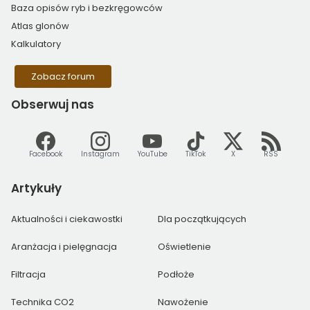
Baza opisów ryb i bezkręgowców
Atlas glonów
Kalkulatory
Zobacz forum
Obserwuj
nas
Facebook
Instagram
YouTube
TikTok
X
RSS
Artykuły
Aktualności i ciekawostki
Dla początkujących
Aranżacja i pielęgnacja
Oświetlenie
Filtracja
Podłoże
Technika CO2
Nawożenie