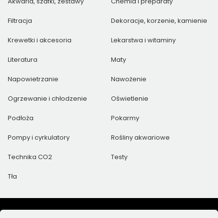
Akwaria, szafki, zestawy
Chemia i preparaty
Filtracja
Dekoracje, korzenie, kamienie
Krewetki i akcesoria
Lekarstwa i witaminy
Literatura
Maty
Napowietrzanie
Nawożenie
Ogrzewanie i chłodzenie
Oświetlenie
Podłoża
Pokarmy
Pompy i cyrkulatory
Rośliny akwariowe
Technika CO2
Testy
Tła