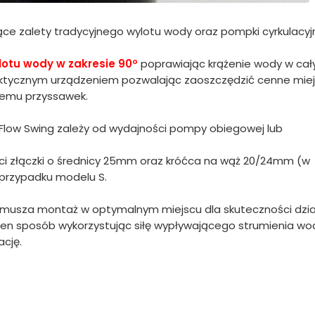
ce zalety tradycyjnego wylotu wody oraz pompki cyrkulacyjn
lotu wody w zakresie 90º
poprawiając krążenie wody w ca
praktycznym urządzeniem pozwalając zaoszczędzić cenne mie
temu przyssawek.
 Flow Swing zależy od wydajności pompy obiegowej lub
aci złączki o średnicy 25mm oraz króćca na wąż 20/24mm (w
przypadku modelu S.
usza montaż w optymalnym miejscu dla skuteczności dzia
W ten sposób wykorzystując siłę wypływającego strumienia wo
cję.