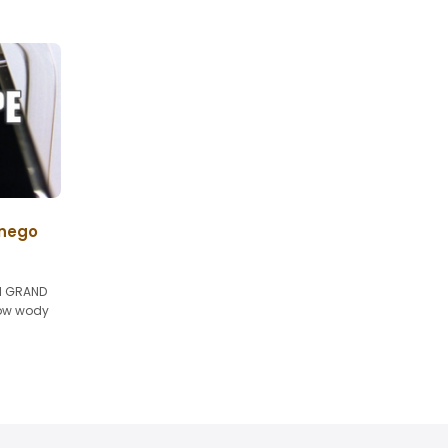
anego
el GRAND
otów wody