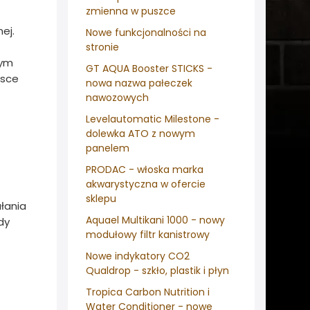
zmienna w puszce
ej.
Nowe funkcjonalności na
stronie
łym
GT AQUA Booster STICKS -
jsce
nowa nazwa pałeczek
nawozowych
Levelautomatic Milestone -
dolewka ATO z nowym
panelem
PRODAC - włoska marka
akwarystyczna w ofercie
sklepu
łania
Aquael Multikani 1000 - nowy
dy
modułowy filtr kanistrowy
Nowe indykatory CO2
Qualdrop - szkło, plastik i płyn
Tropica Carbon Nutrition i
Water Conditioner - nowe