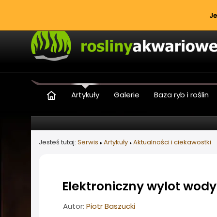
Je
Artykuły
Galerie
Baza ryb i roślin
Jesteś tutaj:
Serwis
Artykuły
Aktualności i ciekawostki
Elektroniczny wylot wody
Informacje o artykule
Autor:
Piotr Baszucki