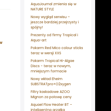
AquaJournal zmienia się w
NATURE STYLE
Nowy wygląd serwisu –
jeszcze bardziej przejrzysty i
spójny!
Prezenty od firmy Tropical i
Aqua-art
ów
Pokarm Red Mico colour sticks
teraz w wersji XXS
Pokarm Tropical Hi-Algae
Discs - teraz w nowym,
mniejszym formacie
Nowy wkład Eheim
SUBSTRATpro+O2xygen
Filtry kaskadowe AZOO
Mignon za połowę ceny
Aquael Flow Heater BT –
inteligentna grzałka