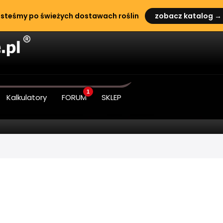
steśmy po świeżych dostawach roślin
zobacz katalog →
1
Kalkulatory
FORUM
SKLEP