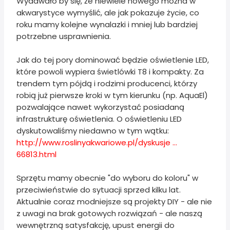
Wydawało by się, że niewiele nowego można w
akwarystyce wymyślić, ale jak pokazuje życie, co
roku mamy kolejne wynalazki i mniej lub bardziej
potrzebne usprawnienia.
Jak do tej pory dominować będzie oświetlenie LED,
które powoli wypiera świetlówki T8 i kompakty. Za
trendem tym pójdą i rodzimi producenci, którzy
robią już pierwsze kroki w tym kierunku (np. AquaEl)
pozwalające nawet wykorzystać posiadaną
infrastrukturę oświetlenia. O oświetleniu LED
dyskutowaliśmy niedawno w tym wątku:
http://www.roslinyakwariowe.pl/dyskusje ...
66813.html
Sprzętu mamy obecnie "do wyboru do koloru" w
przeciwieństwie do sytuacji sprzed kilku lat.
Aktualnie coraz modniejsze są projekty DIY - ale nie
z uwagi na brak gotowych rozwiązań - ale naszą
wewnętrzną satysfakcję, upust energii do