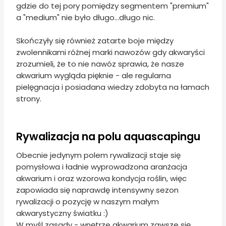
gdzie do tej pory pomiędzy segmentem "premium"
a "medium" nie było długo...długo nic.
Skończyły się również zatarte boje między
zwolennikami różnej marki nawozów gdy akwaryści
zrozumieli, że to nie nawóz sprawia, że nasze
akwarium wygląda pięknie - ale regularna
pielęgnacja i posiadana wiedzy zdobyta na łamach
strony.
Rywalizacja na polu aquascapingu
Obecnie jedynym polem rywalizacji staje się
pomysłowa i ładnie wyprowadzona aranżacja
akwarium i oraz wzorowa kondycja roślin, więc
zapowiada się naprawdę intensywny sezon
rywalizacji o pozycję w naszym małym
akwarystyczny światku :)
W myśl zasady - wnętrze akwarium zawsze się