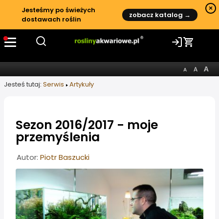
×
Jesteśmy po świeżych
zobacz katalog →
dostawach roślin
Jesteś tutaj:
Serwis
Artykuły
Sezon 2016/2017 - moje
przemyślenia
Informacje o artykule
Autor:
Piotr Baszucki