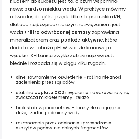
Kluczem do sukcesu jest to, o czym wspominał
news:
bardzo miękka woda
. W praktyce mówimy
o twardości ogólnej rzędu kilku stopni i niskim KH,
dlatego najbezpieczniejszym rozwiązaniem jest
woda z
filtra odwróconej osmozy
zaprawiana
mineralizatorem oraz
podłoże aktywne
, które
dodatkowo obniża pH. W wodzie kranowej o
wysokim KH tonina zwykle zatrzymuje wzrost,
blednie i rozpada się w ciągu kilku tygodni.
silne, równomierne oświetlenie - roślina nie znosi
zacienienia przez sąsiadów
stabilna
dopłata CO2
i regularna nawozowa rutyna,
zwłaszcza mikroelementy i żelazo
brak skoków parametrów - toniny źle reagują na
duże, rzadkie podmiany wody
rozmnażanie przez odcinanie i przesadzanie
szczytów pędów, nie dolnych fragmentów