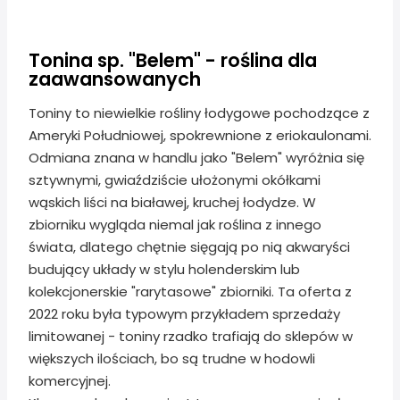
Tonina sp. "Belem" - roślina dla
zaawansowanych
Toniny to niewielkie rośliny łodygowe pochodzące z
Ameryki Południowej, spokrewnione z eriokaulonami.
Odmiana znana w handlu jako "Belem" wyróżnia się
sztywnymi, gwiaździście ułożonymi okółkami
wąskich liści na białawej, kruchej łodydze. W
zbiorniku wygląda niemal jak roślina z innego
świata, dlatego chętnie sięgają po nią akwaryści
budujący układy w stylu holenderskim lub
kolekcjonerskie "rarytasowe" zbiorniki. Ta oferta z
2022 roku była typowym przykładem sprzedaży
limitowanej - toniny rzadko trafiają do sklepów w
większych ilościach, bo są trudne w hodowli
komercyjnej.