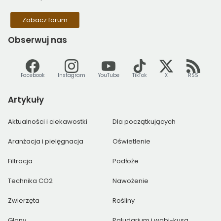
Zobacz forum
Obserwuj
nas
Facebook
Instagram
YouTube
TikTok
X
RSS
Artykuły
Aktualności i ciekawostki
Dla początkujących
Aranżacja i pielęgnacja
Oświetlenie
Filtracja
Podłoże
Technika CO2
Nawożenie
Zwierzęta
Rośliny
Glony
Paludarium i wabi-kusa