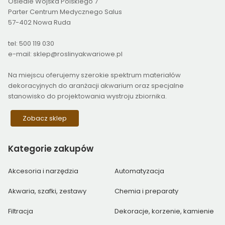
Osiedle Wojska Polskiego 7
Parter Centrum Medycznego Salus
57-402 Nowa Ruda
tel: 500 119 030
e-mail: sklep@roslinyakwariowe.pl
Na miejscu oferujemy szerokie spektrum materiałów
dekoracyjnych do aranżacji akwarium oraz specjalne
stanowisko do projektowania wystroju zbiornika.
Zobacz sklep
Kategorie
zakupów
Akcesoria i narzędzia
Automatyzacja
Akwaria, szafki, zestawy
Chemia i preparaty
Filtracja
Dekoracje, korzenie, kamienie