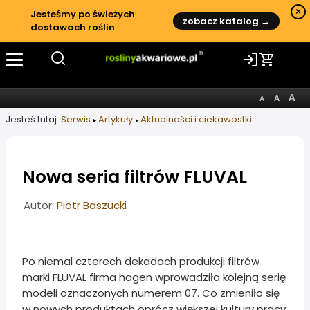
×
Jesteśmy po świeżych
zobacz katalog →
dostawach roślin
Jesteś tutaj:
Serwis
Artykuły
Aktualności i ciekawostki
Nowa seria filtrów FLUVAL
Informacje o artykule
Autor:
Piotr Baszucki
Po niemal czterech dekadach produkcji filtrów
marki FLUVAL firma hagen wprowadziła kolejną serię
modeli oznaczonych numerem 07. Co zmieniło się
w nowych produktach oprócz większej kultury pracy