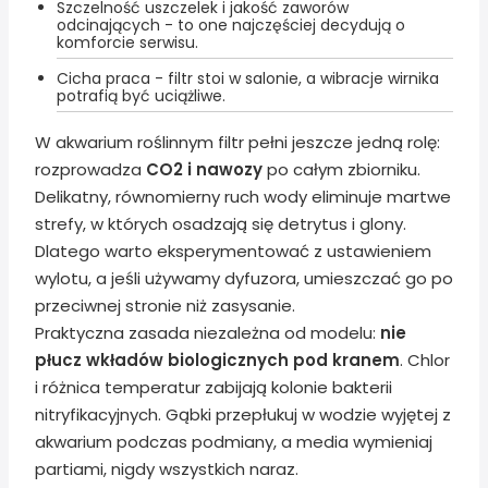
Szczelność uszczelek i jakość zaworów
odcinających - to one najczęściej decydują o
komforcie serwisu.
Cicha praca - filtr stoi w salonie, a wibracje wirnika
potrafią być uciążliwe.
W akwarium roślinnym filtr pełni jeszcze jedną rolę:
rozprowadza
CO2 i nawozy
po całym zbiorniku.
Delikatny, równomierny ruch wody eliminuje martwe
strefy, w których osadzają się detrytus i glony.
Dlatego warto eksperymentować z ustawieniem
wylotu, a jeśli używamy dyfuzora, umieszczać go po
przeciwnej stronie niż zasysanie.
Praktyczna zasada niezależna od modelu:
nie
płucz wkładów biologicznych pod kranem
. Chlor
i różnica temperatur zabijają kolonie bakterii
nitryfikacyjnych. Gąbki przepłukuj w wodzie wyjętej z
akwarium podczas podmiany, a media wymieniaj
partiami, nigdy wszystkich naraz.