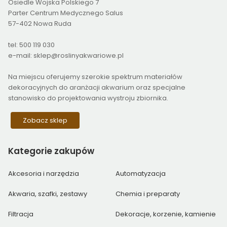
Osiedle Wojska Polskiego 7
Parter Centrum Medycznego Salus
57-402 Nowa Ruda
tel: 500 119 030
e-mail: sklep@roslinyakwariowe.pl
Na miejscu oferujemy szerokie spektrum materiałów
dekoracyjnych do aranżacji akwarium oraz specjalne
stanowisko do projektowania wystroju zbiornika.
Zobacz sklep
Kategorie
zakupów
Akcesoria i narzędzia
Automatyzacja
Akwaria, szafki, zestawy
Chemia i preparaty
Filtracja
Dekoracje, korzenie, kamienie