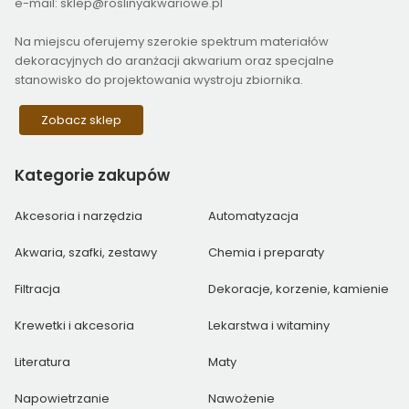
e-mail: sklep@roslinyakwariowe.pl
Na miejscu oferujemy szerokie spektrum materiałów
dekoracyjnych do aranżacji akwarium oraz specjalne
stanowisko do projektowania wystroju zbiornika.
Zobacz sklep
Kategorie
zakupów
Akcesoria i narzędzia
Automatyzacja
Akwaria, szafki, zestawy
Chemia i preparaty
Filtracja
Dekoracje, korzenie, kamienie
Krewetki i akcesoria
Lekarstwa i witaminy
Literatura
Maty
Napowietrzanie
Nawożenie