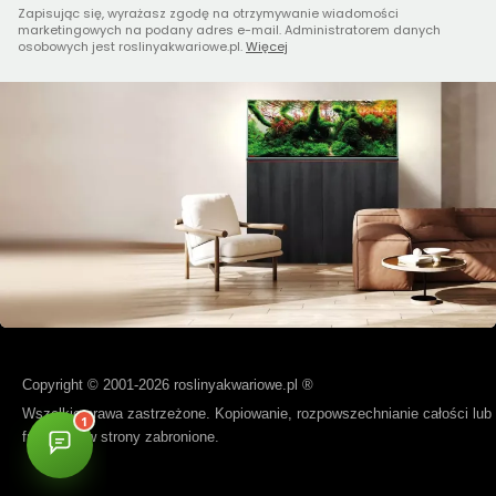
Zapisując się, wyrażasz zgodę na otrzymywanie wiadomości
marketingowych na podany adres e-mail. Administratorem danych
osobowych jest roslinyakwariowe.pl.
Więcej
Copyright © 2001-2026 roslinyakwariowe.pl ®
Wszelkie prawa zastrzeżone. Kopiowanie, rozpowszechnianie całości lub
fragmentów strony zabronione.