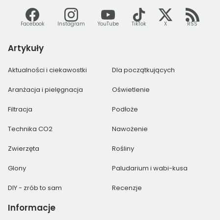
Facebook
Instagram
YouTube
TikTok
X
RSS
Artykuły
Aktualności i ciekawostki
Dla początkujących
Aranżacja i pielęgnacja
Oświetlenie
Filtracja
Podłoże
Technika CO2
Nawożenie
Zwierzęta
Rośliny
Glony
Paludarium i wabi-kusa
DIY - zrób to sam
Recenzje
Informacje