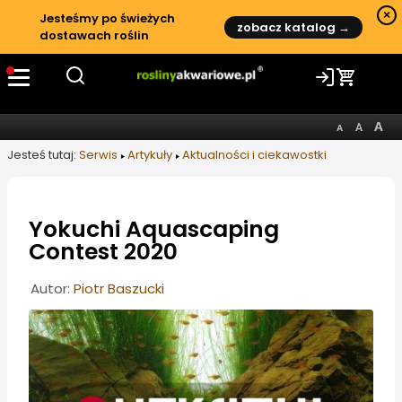
×
Jesteśmy po świeżych
zobacz katalog →
dostawach roślin
Jesteś tutaj:
Serwis
Artykuły
Aktualności i ciekawostki
Yokuchi Aquascaping
Contest 2020
Informacje o artykule
Autor:
Piotr Baszucki