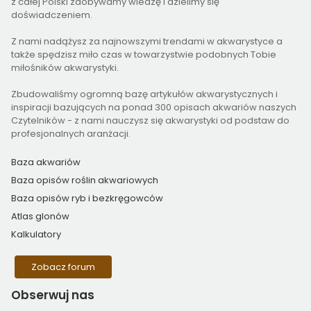
z całej Polski zdobywamy wiedzę i dzielimy się
doświadczeniem.
Z nami nadążysz za najnowszymi trendami w akwarystyce a
także spędzisz miło czas w towarzystwie podobnych Tobie
miłośników akwarystyki.
Zbudowaliśmy ogromną bazę artykułów akwarystycznych i
inspiracji bazujących na ponad 300 opisach akwariów naszych
Czytelników - z nami nauczysz się akwarystyki od podstaw do
profesjonalnych aranżacji.
Baza akwariów
Baza opisów roślin akwariowych
Baza opisów ryb i bezkręgowców
Atlas glonów
Kalkulatory
Zobacz forum
Obserwuj
nas