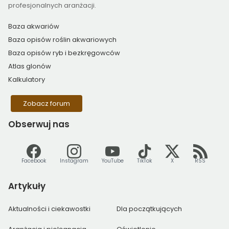
profesjonalnych aranżacji.
Baza akwariów
Baza opisów roślin akwariowych
Baza opisów ryb i bezkręgowców
Atlas glonów
Kalkulatory
Zobacz forum
Obserwuj
nas
Facebook
Instagram
YouTube
TikTok
X
RSS
Artykuły
Aktualności i ciekawostki
Dla początkujących