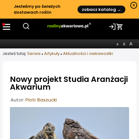
×
Jesteśmy po świeżych
zobacz katalog →
dostawach roślin
Jesteś tutaj:
Serwis
Artykuły
Aktualności i ciekawostki
Nowy projekt Studia Aranżacji
Akwarium
Informacje o artykule
Autor:
Piotr Baszucki