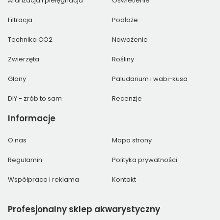
Aranżacja i pielęgnacja
Oświetlenie
Filtracja
Podłoże
Technika CO2
Nawożenie
Zwierzęta
Rośliny
Glony
Paludarium i wabi-kusa
DIY - zrób to sam
Recenzje
Informacje
O nas
Mapa strony
Regulamin
Polityka prywatności
Współpraca i reklama
Kontakt
Profesjonalny
sklep akwarystyczny