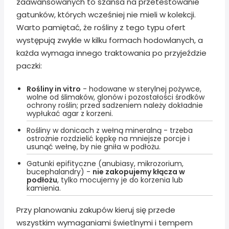
zaawansowanych to szansa na przetestowanie
gatunków, których wcześniej nie mieli w kolekcji.
Warto pamiętać, że rośliny z tego typu ofert
występują zwykle w kilku formach hodowlanych, a
każda wymaga innego traktowania po przyjeździe
paczki:
Rośliny in vitro
- hodowane w sterylnej pożywce,
wolne od ślimaków, glonów i pozostałości środków
ochrony roślin; przed sadzeniem należy dokładnie
wypłukać agar z korzeni.
Rośliny w donicach z wełną mineralną - trzeba
ostrożnie rozdzielić kępkę na mniejsze porcje i
usunąć wełnę, by nie gniła w podłożu.
Gatunki epifityczne (anubiasy, mikrozorium,
bucephalandry) -
nie zakopujemy kłącza w
podłożu
, tylko mocujemy je do korzenia lub
kamienia.
Przy planowaniu zakupów kieruj się przede
wszystkim wymaganiami świetlnymi i tempem