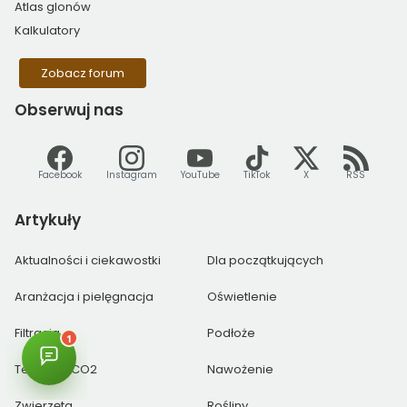
Atlas glonów
Kalkulatory
Zobacz forum
Obserwuj
nas
Facebook
Instagram
YouTube
TikTok
X
RSS
Artykuły
Aktualności i ciekawostki
Dla początkujących
Aranżacja i pielęgnacja
Oświetlenie
Filtracja
Podłoże
Technika CO2
Nawożenie
Zwierzęta
Rośliny