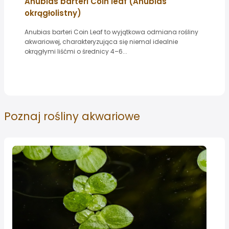
Anubias barteri Coin leaf (Anubias
okrągłolistny)
Anubias barteri Coin Leaf to wyjątkowa odmiana rośliny
akwariowej, charakteryzująca się niemal idealnie
okrągłymi liśćmi o średnicy 4–6...
Poznaj
rośliny akwariowe