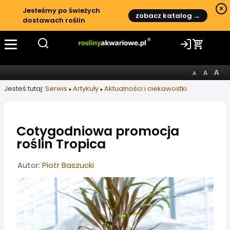
×
Jesteśmy po świeżych
zobacz katalog →
dostawach roślin
Jesteś tutaj:
Serwis
Artykuły
Aktualności i ciekawostki
Cotygodniowa promocja
roślin Tropica
Informacje o artykule
Autor:
Piotr Baszucki