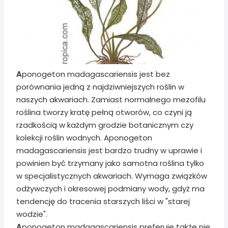
A
ponogeton madagascariensis jest bez
porównania jedną z najdziwniejszych roślin w
naszych akwariach. Zamiast normalnego mezofilu
roślina tworzy kratę pełną otworów, co czyni ją
rzadkością w każdym grodzie botanicznym czy
kolekcji roślin wodnych. Aponogeton
madagascariensis jest bardzo trudny w uprawie i
powinien być trzymany jako samotna roślina tylko
w specjalistycznych akwariach. Wymaga związków
odżywczych i okresowej podmiany wody, gdyż ma
tendencję do tracenia starszych liści w "starej
wodzie".
A
ponogeton madagascariensis preferuje także nie