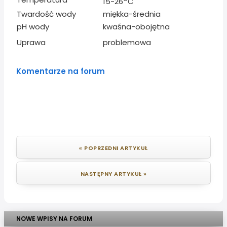
15-26
C
Twardość wody
miękka-średnia
pH wody
kwaśna-obojętna
Uprawa
problemowa
Komentarze na forum
« POPRZEDNI ARTYKUŁ
NASTĘPNY ARTYKUŁ »
NOWE WPISY NA FORUM