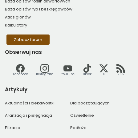
Baza opisów roślin akwariowych
Baza opisów ryb i bezkręgowców
Atlas glonów
Kalkulatory
Zobacz forum
Obserwuj
nas
Facebook
Instagram
YouTube
TikTok
X
RSS
Artykuły
Aktualności i ciekawostki
Dla początkujących
Aranżacja i pielęgnacja
Oświetlenie
Filtracja
Podłoże