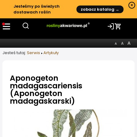
×
Jesteśmy po świeżych
zobacz katalog →
dostawach roślin
Jesteś tutaj:
Serwis
Artykuły
Aponogeton
madagascariensis
(Aponogeton
madagaskarski)
Informacje o artykule