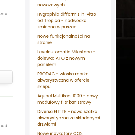
nawozowych
wone
Hygrophila difformis in-vitro
od Tropica - nadwodka
zmienna w puszce
Nowe funkcjonalności na
stronie
Levelautomatic Milestone -
dolewka ATO z nowym
panelem
PRODAC - włoska marka
akwarystyczna w ofercie
sklepu
Aquael Multikani 1000 - nowy
modułowy filtr kanistrowy
Diversa ELITTE - nowa szafka
akwarystyczna ze składanymi
drzwiami
onad
Nowe indykatory CO2