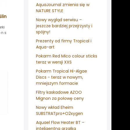
AquaJournal zmienia się w
NATURE STYLE
lin
Nowy wygląd serwisu –
jeszcze bardziej przejrzysty i
rki
spójny!
 n s
Prezenty od firmy Tropical i
Aqua-art
Pokarm Red Mico colour sticks
teraz w wersji XXS
Pokarm Tropical Hi-Algae
Discs - teraz w nowym,
mniejszym formacie
Filtry kaskadowe AZOO
Mignon za połowę ceny
Nowy wkład Eheim
SUBSTRATpro+O2xygen
Aquael Flow Heater BT –
inteligentna grzałka