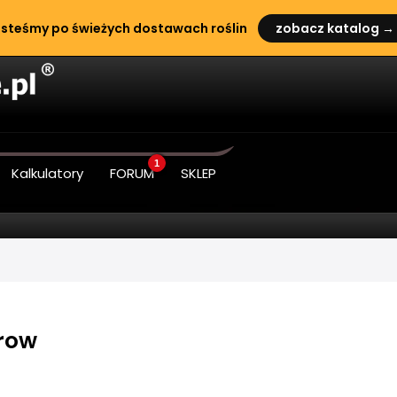
steśmy po świeżych dostawach roślin
zobacz katalog →
1
Kalkulatory
FORUM
SKLEP
row