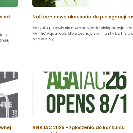
ci od
Nattec - nowe akcesoria do pielęgnacji roś
Na rynku pojawiły się nowe narzędzia pielęgnacyjne ma
NATTEC AquaTools, które cechują się... [ a r t y k u ł s p o
niej
o r o w a n y...
niżej
ewnej
AGA IAC 2026 - zgłoszenia do konkursu