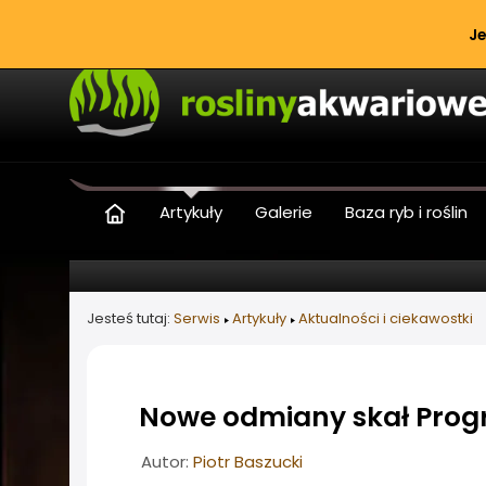
Je
Artykuły
Galerie
Baza ryb i roślin
Jesteś tutaj:
Serwis
Artykuły
Aktualności i ciekawostki
Nowe odmiany skał Prog
Informacje o artykule
Autor:
Piotr Baszucki