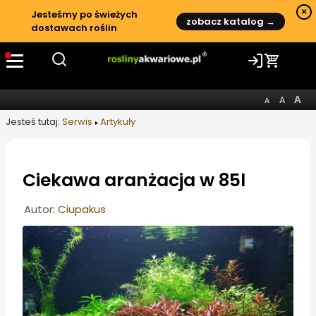
×
Jesteśmy po świeżych
zobacz katalog →
dostawach roślin
Jesteś tutaj:
Serwis
Artykuły
Ciekawa aranżacja w 85l
Informacje o artykule
Autor:
Ciupakus