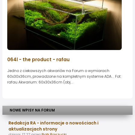
064l - the product - rafau
Jedno z ciekawszych akwariów na Forum o wymiarach
60x30x36cm, prowadzone na kompletnym systemie ADA... Fot:
rafau Akwarium: 60x30x36cm (obj...
NOWE WPISY NA FORUM
Redakcja RA - informacje o nowościach i
aktualizacjach strony
dzisiaj, 17:27
przez
Piotr Baszucki