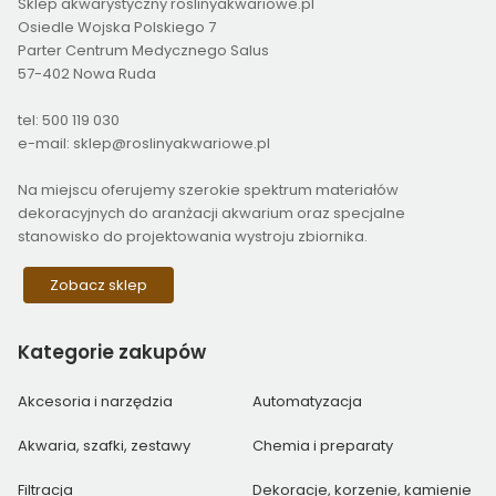
Sklep akwarystyczny roslinyakwariowe.pl
Osiedle Wojska Polskiego 7
Parter Centrum Medycznego Salus
57-402 Nowa Ruda
tel: 500 119 030
e-mail: sklep@roslinyakwariowe.pl
Na miejscu oferujemy szerokie spektrum materiałów
dekoracyjnych do aranżacji akwarium oraz specjalne
stanowisko do projektowania wystroju zbiornika.
Zobacz sklep
Kategorie
zakupów
Akcesoria i narzędzia
Automatyzacja
Akwaria, szafki, zestawy
Chemia i preparaty
Filtracja
Dekoracje, korzenie, kamienie