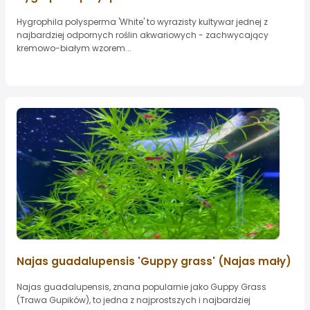
Hygrophila polysperma 'White' to wyrazisty kultywar jednej z
najbardziej odpornych roślin akwariowych - zachwycający
kremowo-białym wzorem...
Najas guadalupensis 'Guppy grass' (Najas mały)
Najas guadalupensis, znana popularnie jako Guppy Grass
(Trawa Gupików), to jedna z najprostszych i najbardziej