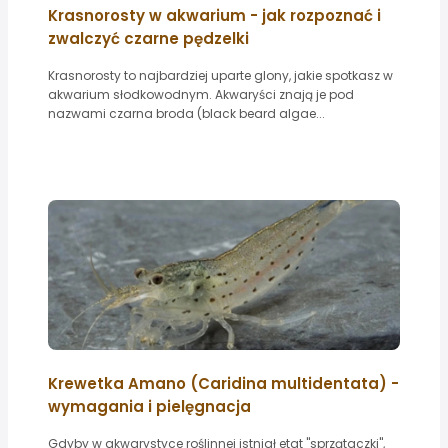
Krasnorosty w akwarium - jak rozpoznać i
zwalczyć czarne pędzelki
Krasnorosty to najbardziej uparte glony, jakie spotkasz w
akwarium słodkowodnym. Akwaryści znają je pod
nazwami czarna broda (black beard algae...
Krewetka Amano (Caridina multidentata) -
wymagania i pielęgnacja
Gdyby w akwarystyce roślinnej istniał etat "sprzątaczki",