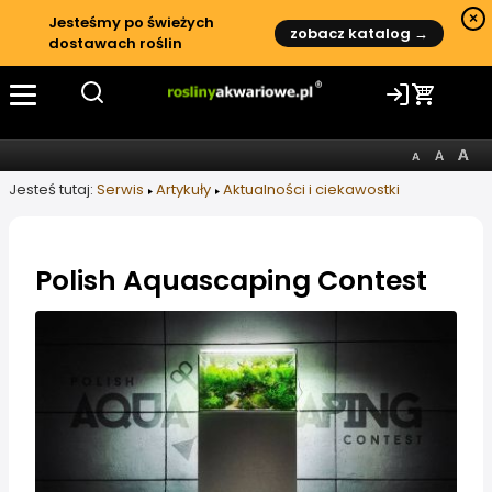
×
Jesteśmy po świeżych
zobacz katalog →
dostawach roślin
Jesteś tutaj:
Serwis
Artykuły
Aktualności i ciekawostki
Polish Aquascaping Contest