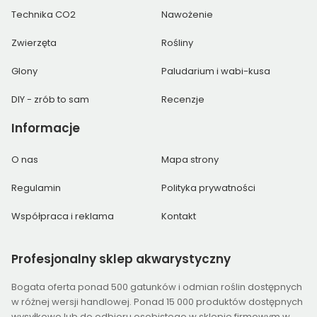
Technika CO2
Nawożenie
Zwierzęta
Rośliny
Glony
Paludarium i wabi-kusa
DIY - zrób to sam
Recenzje
Informacje
O nas
Mapa strony
Regulamin
Polityka prywatności
Współpraca i reklama
Kontakt
Profesjonalny
sklep akwarystyczny
Bogata oferta ponad 500 gatunków i odmian roślin dostępnych
w różnej wersji handlowej. Ponad 15 000 produktów dostępnych
wysyłkowo lub do odbioru osobistego w sklepie firmowym w