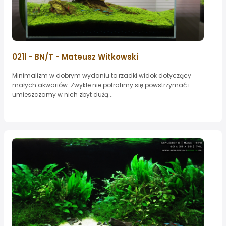
021l - BN/T - Mateusz Witkowski
Minimalizm w dobrym wydaniu to rzadki widok dotyczący
małych akwariów. Zwykle nie potrafimy się powstrzymać i
umieszczamy w nich zbyt dużą...