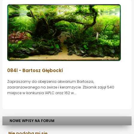
084l - Bartosz Głębocki
Zapraszamy do obejrzenia akwarium Bartosza,
zaaranżowanego na żwirze i keramzycie. Zbiornik zajął 540
miejsce w konkursia IAPLC oraz 162 w...
NOWE WPISY NA FORUM
Nie podoba mi się...