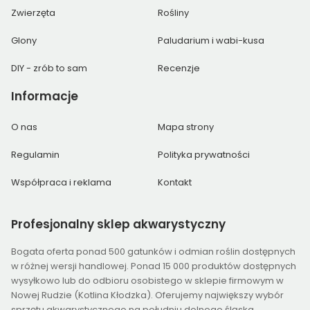
Zwierzęta
Rośliny
Glony
Paludarium i wabi-kusa
DIY - zrób to sam
Recenzje
Informacje
O nas
Mapa strony
Regulamin
Polityka prywatności
Współpraca i reklama
Kontakt
Profesjonalny
sklep akwarystyczny
Bogata oferta ponad 500 gatunków i odmian roślin dostępnych
w różnej wersji handlowej. Ponad 15 000 produktów dostępnych
wysyłkowo lub do odbioru osobistego w sklepie firmowym w
Nowej Rudzie (Kotlina Kłodzka). Oferujemy największy wybór
sprzętu akwarystycznego na południu dolnego śląska.