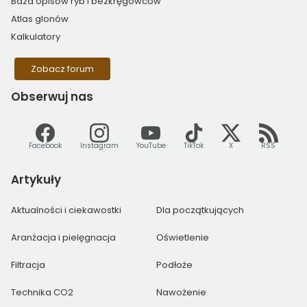
Baza opisów ryb i bezkręgowców
Atlas glonów
Kalkulatory
Zobacz forum
Obserwuj
nas
Facebook
Instagram
YouTube
TikTok
X
RSS
Artykuły
Aktualności i ciekawostki
Dla początkujących
Aranżacja i pielęgnacja
Oświetlenie
Filtracja
Podłoże
Technika CO2
Nawożenie