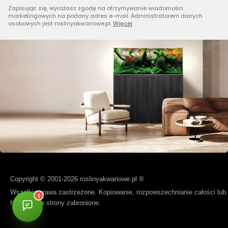
Zapisując się, wyrażasz zgodę na otrzymywanie wiadomości
marketingowych na podany adres e-mail. Administratorem danych
osobowych jest roslinyakwariowe.pl.
Więcej
Copyright © 2001-2026 roslinyakwariowe.pl ®
Wszelkie prawa zastrzeżone. Kopiowanie, rozpowszechnianie całości lub
fragmentów strony zabronione.