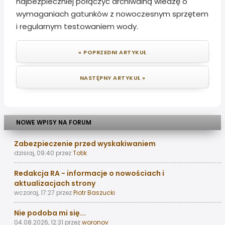
najbezpieczniej połączyć archiwalną wiedzę o
wymaganiach gatunków z nowoczesnym sprzętem
i regularnym testowaniem wody.
« POPRZEDNI ARTYKUŁ
NASTĘPNY ARTYKUŁ »
NOWE WPISY NA FORUM
Zabezpieczenie przed wyskakiwaniem
dzisiaj, 09:40
przez
Totik
Redakcja RA - informacje o nowościach i
aktualizacjach strony
wczoraj, 17:27
przez
Piotr Baszucki
Nie podoba mi się...
04.08.2026, 12:31
przez
woronov