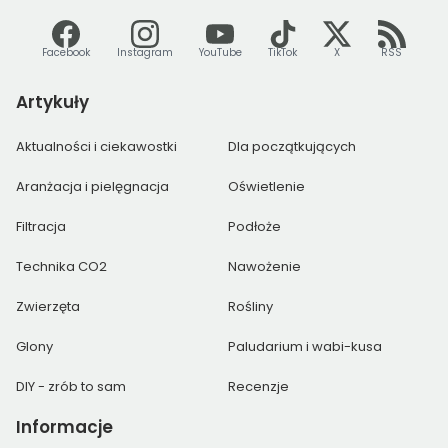
Facebook
Instagram
YouTube
TikTok
X
RSS
Artykuły
Aktualności i ciekawostki
Dla początkujących
Aranżacja i pielęgnacja
Oświetlenie
Filtracja
Podłoże
Technika CO2
Nawożenie
Zwierzęta
Rośliny
Glony
Paludarium i wabi-kusa
DIY - zrób to sam
Recenzje
Informacje