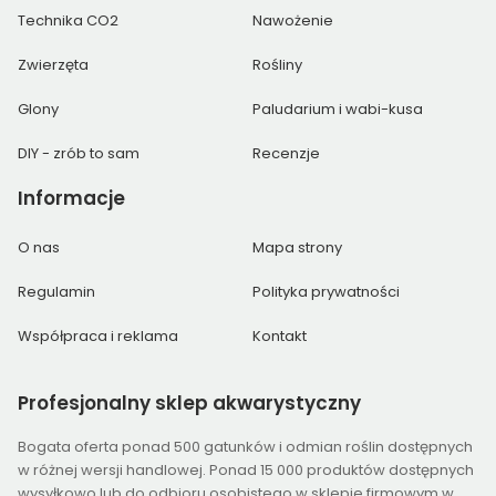
Technika CO2
Nawożenie
Zwierzęta
Rośliny
Glony
Paludarium i wabi-kusa
DIY - zrób to sam
Recenzje
Informacje
O nas
Mapa strony
Regulamin
Polityka prywatności
Współpraca i reklama
Kontakt
Profesjonalny
sklep akwarystyczny
Bogata oferta ponad 500 gatunków i odmian roślin dostępnych
w różnej wersji handlowej. Ponad 15 000 produktów dostępnych
wysyłkowo lub do odbioru osobistego w sklepie firmowym w