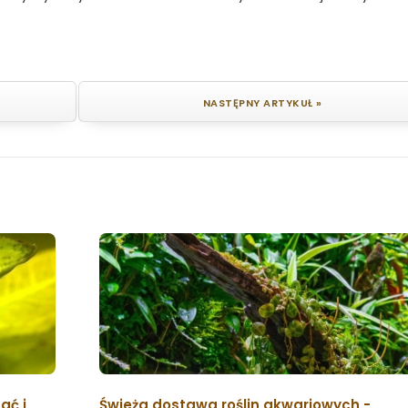
NASTĘPNY ARTYKUŁ »
ać i
Świeża dostawa roślin akwariowych -