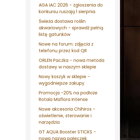
AGA IAC 2026 - zgłoszenia do
konkursu ruszają 1 sierpnia
Świeża dostawa roślin
akwariowych - sprawdź pełną
listę gatunków
Nowe na forum: zdjęcia z
telefonu przez kod QR
ORLEN Paczka - nowa metoda
dostawy w naszym sklepie
Nowy koszyk w sklepie -
wygodniejsze zakupy
Promocja -20% na podłoże
Rotala Maflora Intense
Nowe akcesoria Chihiros -
oświetlenie, sterowanie i
narzędzia
GT AQUA Booster STICKS -
nowa nazwa pałeczek