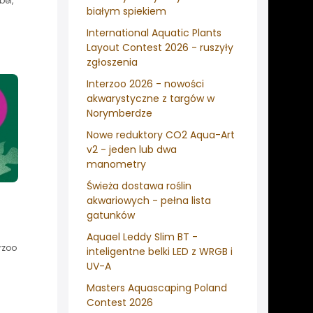
el,
białym spiekiem
International Aquatic Plants
Layout Contest 2026 - ruszyły
zgłoszenia
Interzoo 2026 - nowości
akwarystyczne z targów w
Norymberdze
Nowe reduktory CO2 Aqua-Art
v2 - jeden lub dwa
manometry
Świeża dostawa roślin
akwariowych - pełna lista
gatunków
Aquael Leddy Slim BT -
rzoo
inteligentne belki LED z WRGB i
UV-A
Masters Aquascaping Poland
Contest 2026