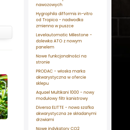
nawozowych
Hygrophila difformis in-vitro
od Tropica - nadwodka
zmienna w puszce
Levelautomatic Milestone -
dolewka ATO z nowym
panelem
Nowe funkcjonalności na
stronie
PRODAC - włoska marka
akwarystyczna w ofercie
sklepu
Aquael Multikani 1000 - nowy
modułowy filtr kanistrowy
Diversa ELITTE - nowa szafka
akwarystyczna ze składanymi
drzwiami
Nowe indykatory CO2