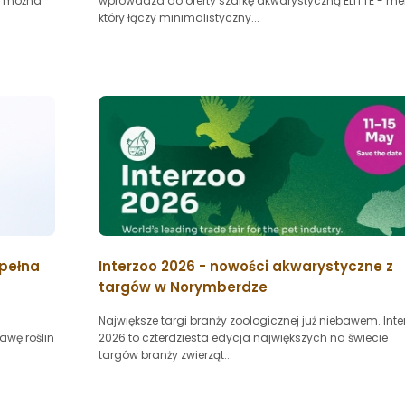
pl można
wprowadza do oferty szafkę akwarystyczną ELITTE - meb
który łączy minimalistyczny...
 pełna
Interzoo 2026 - nowości akwarystyczne z
targów w Norymberdze
Największe targi branży zoologicznej już niebawem. Inte
awę roślin
2026 to czterdziesta edycja największych na świecie
targów branży zwierząt...