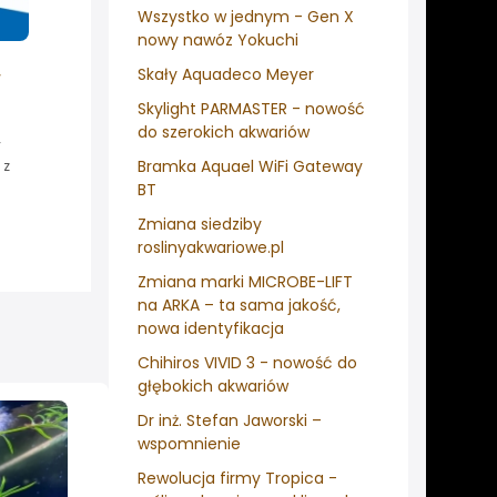
Wszystko w jednym - Gen X
nowy nawóz Yokuchi
Skały Aquadeco Meyer
w
Skylight PARMASTER - nowość
do szerokich akwariów
y
Bramka Aquael WiFi Gateway
 z
BT
Zmiana siedziby
roslinyakwariowe.pl
Zmiana marki MICROBE-LIFT
na ARKA – ta sama jakość,
nowa identyfikacja
Chihiros VIVID 3 - nowość do
głębokich akwariów
Dr inż. Stefan Jaworski –
wspomnienie
Rewolucja firmy Tropica -