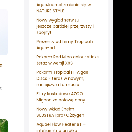
AquaJournal zmienia się w
NATURE STYLE
Nowy wygląd serwisu –
jeszcze bardziej przejrzysty i
spójny!
Prezenty od firmy Tropical i
Aqua-art
Pokarm Red Mico colour sticks
teraz w wersji XXS
na
Pokarm Tropical Hi-Algae
Discs - teraz w nowym,
mniejszym formacie
t
Filtry kaskadowe AZOO
Mignon za połowę ceny
Nowy wkład Eheim
SUBSTRATpro+O2xygen
Aquael Flow Heater BT –
inteligentna grzałka