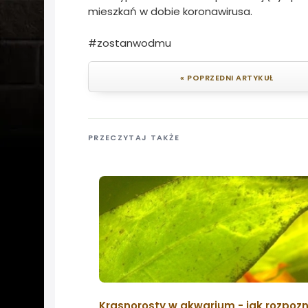
mieszkań w dobie koronawirusa.
#zostanwodmu
« POPRZEDNI ARTYKUŁ
PRZECZYTAJ TAKŻE
Krasnorosty w akwarium - jak rozpozn