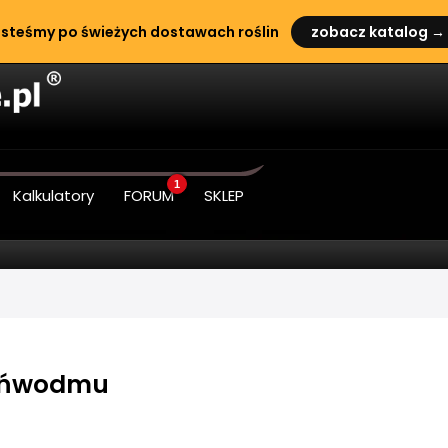
steśmy po świeżych dostawach roślin
zobacz katalog →
1
Kalkulatory
FORUM
SKLEP
tańwodmu