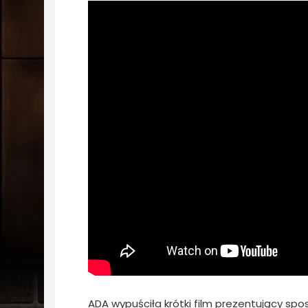
ADA wypuściła krótki film prezentujący spo