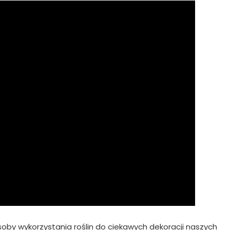
soby wykorzystania roślin do ciekawych dekoracji naszych