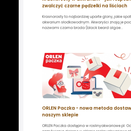
zwalczyć czarne pędzelki na liściach
Krasnorosty to najbardziej uparte glony, jakie spo
akwarium słodkowodnym. Akwaryści znają je po
nazwami czarna broda (black beard algae...
ORLEN Paczka - nowa metoda dosta
naszym sklepie
ORLEN Paczka dostępna w roslinyakwariowe.pl. Od