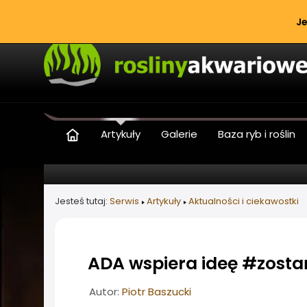
Je
Artykuły
Galerie
Baza ryb i roślin
Jesteś tutaj:
Serwis
Artykuły
Aktualności i ciekawostki
ADA wspiera ideę #zos
Informacje o artykule
Autor:
Piotr Baszucki