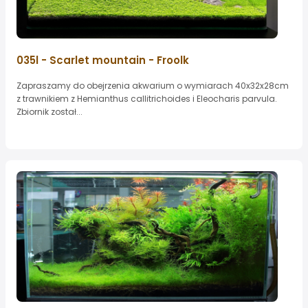
035l - Scarlet mountain - Froolk
Zapraszamy do obejrzenia akwarium o wymiarach 40x32x28cm
z trawnikiem z Hemianthus callitrichoides i Eleocharis parvula.
Zbiornik został...