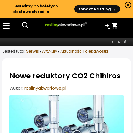
×
Jesteśmy po świeżych
zobacz katalog →
dostawach roślin
Jesteś tutaj:
Serwis
Artykuły
Aktualności i ciekawostki
Nowe reduktory CO2 Chihiros
Informacje o artykule
Autor:
roslinyakwariowe.pl