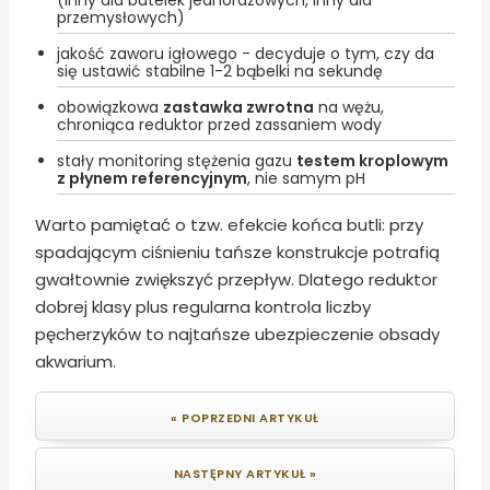
(inny dla butelek jednorazowych, inny dla
przemysłowych)
jakość zaworu igłowego - decyduje o tym, czy da
się ustawić stabilne 1-2 bąbelki na sekundę
obowiązkowa
zastawka zwrotna
na wężu,
chroniąca reduktor przed zassaniem wody
stały monitoring stężenia gazu
testem kroplowym
z płynem referencyjnym
, nie samym pH
Warto pamiętać o tzw. efekcie końca butli: przy
spadającym ciśnieniu tańsze konstrukcje potrafią
gwałtownie zwiększyć przepływ. Dlatego reduktor
dobrej klasy plus regularna kontrola liczby
pęcherzyków to najtańsze ubezpieczenie obsady
akwarium.
« POPRZEDNI ARTYKUŁ
NASTĘPNY ARTYKUŁ »