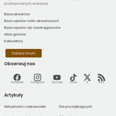
profesjonalnych aranżacji.
Baza akwariów
Baza opisów roślin akwariowych
Baza opisów ryb i bezkręgowców
Atlas glonów
Kalkulatory
Zobacz forum
Obserwuj
nas
Facebook
Instagram
YouTube
TikTok
X
RSS
Artykuły
Aktualności i ciekawostki
Dla początkujących