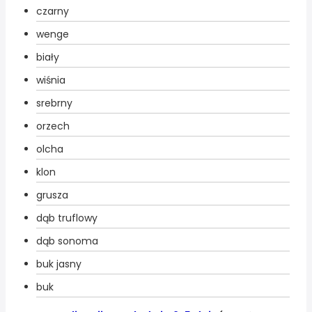
czarny
wenge
biały
wiśnia
srebrny
orzech
olcha
klon
grusza
dąb truflowy
dąb sonoma
buk jasny
buk