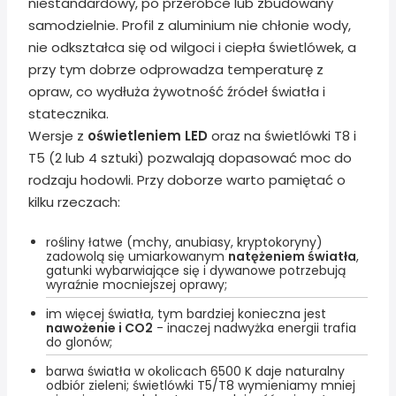
niestandardowy, po przeróbce lub zbudowany
samodzielnie. Profil z aluminium nie chłonie wody,
nie odkształca się od wilgoci i ciepła świetlówek, a
przy tym dobrze odprowadza temperaturę z
opraw, co wydłuża żywotność źródeł światła i
statecznika.
Wersje z
oświetleniem LED
oraz na świetlówki T8 i
T5 (2 lub 4 sztuki) pozwalają dopasować moc do
rodzaju hodowli. Przy doborze warto pamiętać o
kilku rzeczach:
rośliny łatwe (mchy, anubiasy, kryptokoryny)
zadowolą się umiarkowanym
natężeniem światła
,
gatunki wybarwiające się i dywanowe potrzebują
wyraźnie mocniejszej oprawy;
im więcej światła, tym bardziej konieczna jest
nawożenie i CO2
- inaczej nadwyżka energii trafia
do glonów;
barwa światła w okolicach 6500 K daje naturalny
odbiór zieleni; świetlówki T5/T8 wymieniamy mniej