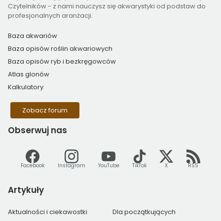
Czytelników - z nami nauczysz się akwarystyki od podstaw do
profesjonalnych aranżacji.
Baza akwariów
Baza opisów roślin akwariowych
Baza opisów ryb i bezkręgowców
Atlas glonów
Kalkulatory
Zobacz forum
Obserwuj
nas
Facebook
Instagram
YouTube
TikTok
X
RSS
Artykuły
Aktualności i ciekawostki
Dla początkujących