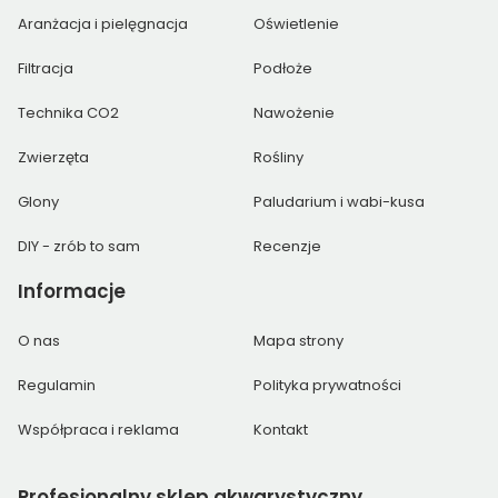
Aranżacja i pielęgnacja
Oświetlenie
Filtracja
Podłoże
Technika CO2
Nawożenie
Zwierzęta
Rośliny
Glony
Paludarium i wabi-kusa
DIY - zrób to sam
Recenzje
Informacje
O nas
Mapa strony
Regulamin
Polityka prywatności
Współpraca i reklama
Kontakt
Profesjonalny
sklep akwarystyczny