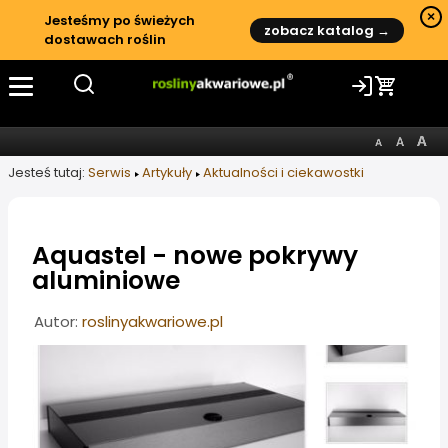
×
Jesteśmy po świeżych
zobacz katalog →
dostawach roślin
Jesteś tutaj:
Serwis
Artykuły
Aktualności i ciekawostki
Aquastel - nowe pokrywy
aluminiowe
Informacje o artykule
Autor:
roslinyakwariowe.pl