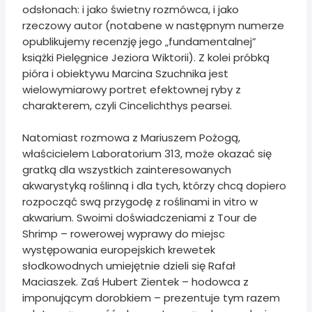
odsłonach: i jako świetny rozmówca, i jako
rzeczowy autor (notabene w następnym numerze
opublikujemy recenzję jego „fundamentalnej”
książki Pielęgnice Jeziora Wiktorii). Z kolei próbką
pióra i obiektywu Marcina Szuchnika jest
wielowymiarowy portret efektownej ryby z
charakterem, czyli Cincelichthys pearsei.
Natomiast rozmowa z Mariuszem Pożogą,
właścicielem Laboratorium 313, może okazać się
gratką dla wszystkich zainteresowanych
akwarystyką roślinną i dla tych, którzy chcą dopiero
rozpocząć swą przygodę z roślinami in vitro w
akwarium. Swoimi doświadczeniami z Tour de
Shrimp – rowerowej wyprawy do miejsc
występowania europejskich krewetek
słodkowodnych umiejętnie dzieli się Rafał
Maciaszek. Zaś Hubert Zientek – hodowca z
imponującym dorobkiem – prezentuje tym razem