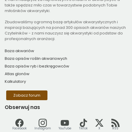
także spędzisz miło czas w towarzystwie podobnych Tobie
miłośników akwarystyki.
Zbudowaliśmy ogromną bazę artykułów akwarystycznych i
inspiracji bazujących na ponad 300 opisach akwariów naszych
Czytelników - z nami nauczysz się akwarystyki od podstaw do
profesjonalnych aranżacji.
Baza akwariów
Baza opisów roślin akwariowych
Baza opisów ryb i bezkręgowców
Atlas glonów
Kalkulatory
Zobacz forum
Obserwuj
nas
Facebook
Instagram
YouTube
TikTok
X
RSS