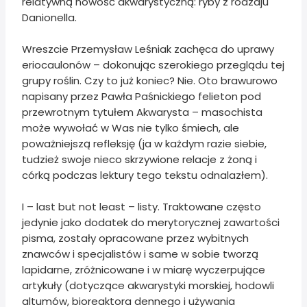
relatywną nowość akwarystyczną: ryby z rodzaju
Danionella.
Wreszcie Przemysław Leśniak zachęca do uprawy
eriocaulonów – dokonując szerokiego przeglądu tej
grupy roślin. Czy to już koniec? Nie. Oto brawurowo
napisany przez Pawła Paśnickiego felieton pod
przewrotnym tytułem Akwarysta – masochista
może wywołać w Was nie tylko śmiech, ale
poważniejszą refleksję (ja w każdym razie siebie,
tudzież swoje nieco skrzywione relacje z żoną i
córką podczas lektury tego tekstu odnalazłem).
I – last but not least – listy. Traktowane często
jedynie jako dodatek do merytorycznej zawartości
pisma, zostały opracowane przez wybitnych
znawców i specjalistów i same w sobie tworzą
lapidarne, zróżnicowane i w miarę wyczerpujące
artykuły (dotyczące akwarystyki morskiej, hodowli
altumów, bioreaktora dennego i używania