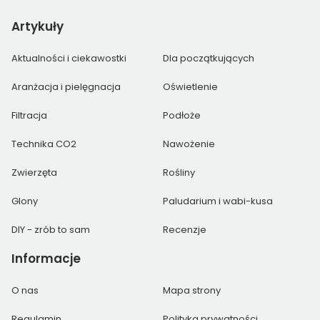
Artykuły
Aktualności i ciekawostki
Dla początkujących
Aranżacja i pielęgnacja
Oświetlenie
Filtracja
Podłoże
Technika CO2
Nawożenie
Zwierzęta
Rośliny
Glony
Paludarium i wabi-kusa
DIY - zrób to sam
Recenzje
Informacje
O nas
Mapa strony
Regulamin
Polityka prywatności