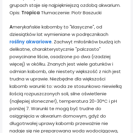
grupach staje się najpiękniejszą ozdobą akwarium.
Opis:
Tropica
Tłumaczenie: Piotr Baszucki
A
merykańskie kabomby to "klasyczne", od
dziesiątków lat wymieniane w podręcznikach
rośliny akwariowe
. Zachwyt miłośników budzą ich
delikatne, charakterystycznie "palczasto"
powycinane liście, osadzone po dwa (rzadziej
więcej) w okółku. Znanych jest wiele gatunków i
odmian kabomb, ale niestety większość z nich jest
trudna w uprawie. Niezbędne dla większości
kabomb warunki to: woda ze stosunkowo niewielką
ilością rozpuszczonych soli, silne oświetlenie
(najlepiej słoneczne!), temperatura 20-30°C i pH
poniżej 7. Warunki te mogą być trudne do
osiągnięcia w akwarium domowym, gdyż do
długotrwałej uprawy kabomb przeważnie nie
nadaje się nie preparowana woda wodociągowa,