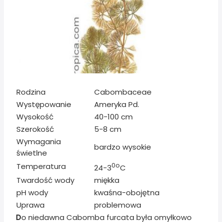
Rodzina
Cabombaceae
Występowanie
Ameryka Pd.
Wysokość
40-100 cm
Szerokość
5-8 cm
Wymagania
bardzo wysokie
świetlne
Temperatura
0o
24-3
C
Twardość wody
miękka
pH wody
kwaśna-obojętna
Uprawa
problemowa
D
o niedawna Cabomba furcata była omyłkowo