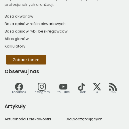
profesjonalnych aranżacji.
Baza akwariów
Baza opisów roślin akwariowych
Baza opisów ryb i bezkręgowców
Atlas glonów
Kalkulatory
Zobacz forum
Obserwuj
nas
Facebook
Instagram
YouTube
TikTok
X
RSS
Artykuły
Aktualności i ciekawostki
Dla początkujących