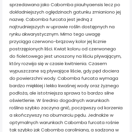
sprzedawana jako Cabomba piauhyaensis lecz po
dokładniejszych oględzinach gatunku zmianiono jej
nazwę. Cabomba furcata jest jedną z
najtrudniejszych w uprawie roślin dostępnych na
rynku akwarystycznym. Mimo tego uwagę
przyciąga czerwono-brązowy kolor jej licznie
postrzępionych liści. Kwiat koloru od czerwonego
do fioletowego jest unoszony na liściu pływającym,
który rozwija się w czasie kwitnienia. Czasem
wypuszczane są pływające liście, gdy pęd dociera
do powierzchni wody. Cabomba furcata wymaga
bardzo miękkiej i lekko kwaśnej wody oraz żyznego
podłoża, ale istotniejsza sprawa to bardzo silne
oświetlenie. W średnio dogodnych warunkach
roślina szybko zaczyna gnić, począwszy od korzenia
a skończywszy na obumarciu pędu. Jednakże w
optymalnych warunkach Cabomba furcata rośnie
tak szybko jak Cabomba caroliniana, a sadzona w