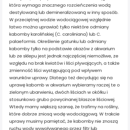
która wymaga znacznego rozcieńczenia wodą
destylowaną lub demineralizowaną w inny sposób.
W przeciętnej wodzie wodociągowej względnie
łatwo można uprawiać tylko niektóre odmiany
kabomby karolińskiej (C. caroliniana) lub C.
palaeformis. Określenie gatunku lub odmiany
kabomby tylko na podstawie okazów z akwarium
lub ze sklepu jest jednak najczęściej niemożliwe, ze
względu na brak kwiatów i liści pływających, a także
zmienność liści występującą pod wpływem
warunków uprawy. Dlatego też decydując się na
uprawę kabomb w akwarium wybieramy raczej te o
zielonym ubarwieniu, dwóch liściach w okółku i
stosunkowo grubo powycinanej blaszce liściowej.
Wtedy mamy większą szansę, że trafimy na rośliny,
które dobrze zniosą wodę wodociągową. W trakcie
uprawy musimy pamiętać, że kabomby nie znoszą
ruchu wody wywoływanego przez filtr lub