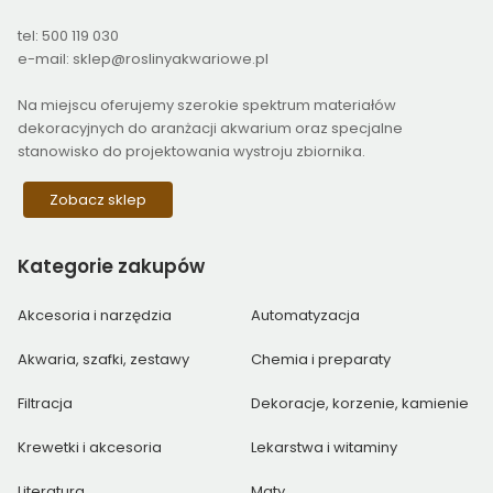
tel: 500 119 030
e-mail: sklep@roslinyakwariowe.pl
Na miejscu oferujemy szerokie spektrum materiałów
dekoracyjnych do aranżacji akwarium oraz specjalne
stanowisko do projektowania wystroju zbiornika.
Zobacz sklep
Kategorie
zakupów
Akcesoria i narzędzia
Automatyzacja
Akwaria, szafki, zestawy
Chemia i preparaty
Filtracja
Dekoracje, korzenie, kamienie
Krewetki i akcesoria
Lekarstwa i witaminy
Literatura
Maty