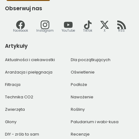
Obserwuj
nas
Facebook
Instagram
YouTube
TikTok
X
RSS
Artykuły
Aktualności i ciekawostki
Dla początkujących
Aranżacja i pielęgnacja
Oświetlenie
Filtracja
Podłoże
Technika CO2
Nawożenie
Zwierzęta
Rośliny
Glony
Paludarium i wabi-kusa
DIY - zrób to sam
Recenzje