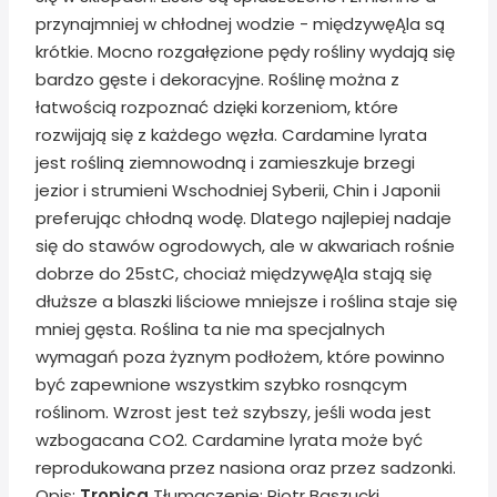
przynajmniej w chłodnej wodzie - międzywęĄla są
krótkie. Mocno rozgałęzione pędy rośliny wydają się
bardzo gęste i dekoracyjne. Roślinę można z
łatwością rozpoznać dzięki korzeniom, które
rozwijają się z każdego węzła. Cardamine lyrata
jest rośliną ziemnowodną i zamieszkuje brzegi
jezior i strumieni Wschodniej Syberii, Chin i Japonii
preferując chłodną wodę. Dlatego najlepiej nadaje
się do stawów ogrodowych, ale w akwariach rośnie
dobrze do 25stC, chociaż międzywęĄla stają się
dłuższe a blaszki liściowe mniejsze i roślina staje się
mniej gęsta. Roślina ta nie ma specjalnych
wymagań poza żyznym podłożem, które powinno
być zapewnione wszystkim szybko rosnącym
roślinom. Wzrost jest też szybszy, jeśli woda jest
wzbogacana CO2. Cardamine lyrata może być
reprodukowana przez nasiona oraz przez sadzonki.
Opis:
Tropica
Tłumaczenie: Piotr Baszucki