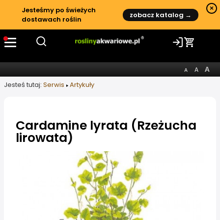
×
Jesteśmy po świeżych
zobacz katalog →
dostawach roślin
Jesteś tutaj:
Serwis
Artykuły
Cardamine lyrata (Rzeżucha
lirowata)
Informacje o artykule