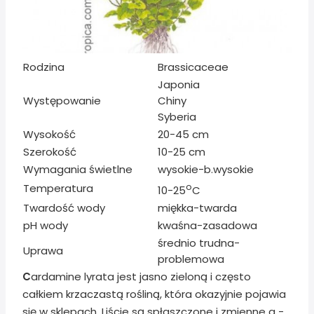
Rodzina
Brassicaceae
Japonia
Występowanie
Chiny
Syberia
Wysokość
20-45 cm
Szerokość
10-25 cm
Wymagania świetlne
wysokie-b.wysokie
Temperatura
o
10-25
C
Twardość wody
miękka-twarda
pH wody
kwaśna-zasadowa
średnio trudna-
Uprawa
problemowa
C
ardamine lyrata jest jasno zieloną i często
całkiem krzaczastą rośliną, która okazyjnie pojawia
się w sklepach. Liście są spłaszczone i zmienne a -