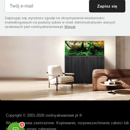
Zapisz się
Zapisując się, wyrażasz zgodę na otrzymywanie wiadomości
marketingowych na podany adres e-mail. Administratorem danych
osobowych jest roslinyakwariowe.pl.
Więcej
Copyright © 2001-2026 roslinyakwariowe.pl ®
Wszelkie prawa zastrzeżone. Kopiowanie, rozpowszechnianie całości lub
fragmentów strony zabronione.