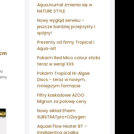
AquaJournal zmienia się w
NATURE STYLE
Nowy wygląd serwisu –
jeszcze bardziej przejrzysty i
spójny!
Prezenty od firmy Tropical i
Aqua-art
0cm
Pokarm Red Mico colour sticks
teraz w wersji XXS
Do
Pokarm Tropical Hi-Algae
arny
Discs - teraz w nowym,
mniejszym formacie
Filtry kaskadowe AZOO
Mignon za połowę ceny
Nowy wkład Eheim
SUBSTRATpro+O2xygen
Aquael Flow Heater BT –
inteligentna grzałka