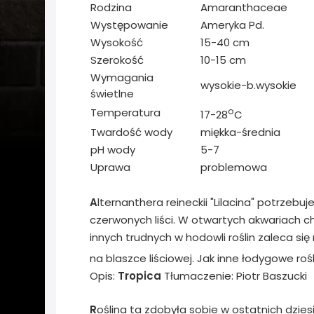
Rodzina
Amaranthaceae
Występowanie
Ameryka Pd.
Wysokość
15-40 cm
Szerokość
10-15 cm
Wymagania
wysokie-b.wysokie
świetlne
Temperatura
o
17-28
C
Twardość wody
miękka-średnia
pH wody
5-7
Uprawa
problemowa
A
lternanthera reineckii "Lilacina" potrzebu
czerwonych liści. W otwartych akwariach ch
innych trudnych w hodowli roślin zaleca si
na blaszce liściowej. Jak inne łodygowe rośli
Opis:
Tropica
Tłumaczenie: Piotr Baszucki
R
oślina ta zdobyła sobie w ostatnich dzie