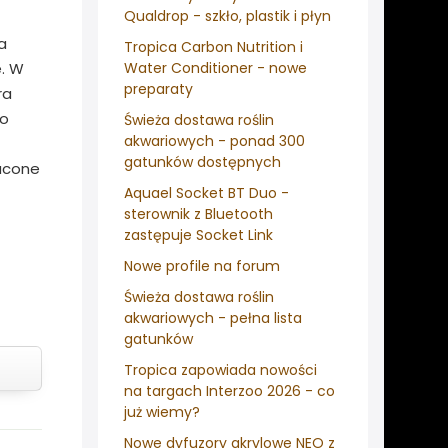
Qualdrop - szkło, plastik i płyn
a
Tropica Carbon Nutrition i
e. W
Water Conditioner - nowe
preparaty
ra
do
Świeża dostawa roślin
akwariowych - ponad 300
gatunków dostępnych
gacone
Aquael Socket BT Duo -
sterownik z Bluetooth
zastępuje Socket Link
Nowe profile na forum
Świeża dostawa roślin
akwariowych - pełna lista
gatunków
Tropica zapowiada nowości
na targach Interzoo 2026 - co
już wiemy?
Nowe dyfuzory akrylowe NEO z