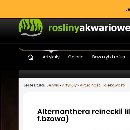
Je
Artykuły
Galerie
Baza ryb i roślin
Jesteś tutaj:
Serwis
Artykuły
Aktualności i ciekawostki
Alternanthera reineckii l
f.bzowa)
Informacje o artykule