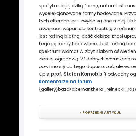
spotyka się jej dziką formę, natomiast ma
wyselekcjonowane formy hodowlane. Przycz
tych alternanter - zwykle są one mniej lu
akwariach wspaniale kontrastują z roślinam
jest rośliną błotną, dość dobrze znosi upr
tego jej formy hodowlane. Jest rośliną ba
spektrum widma! W zbyt słabym oświetleniu
ziemią ogrodową. W dobrych warunkach roś
powinno się do tego dopuszczać, ale wcześn
Opis:
prof. Stefan Kornobis
"Podwodny og
Komentarze na forum
{gallery}baza/alternanthera_reineckii_rose
« POPRZEDNI ARTYKUŁ