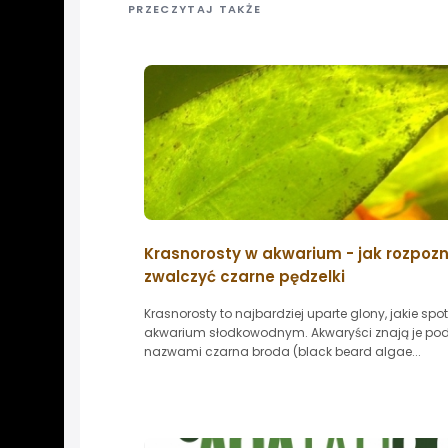
PRZECZYTAJ TAKŻE
Krasnorosty w akwarium - jak rozpozn
zwalczyć czarne pędzelki
Krasnorosty to najbardziej uparte glony, jakie spo
akwarium słodkowodnym. Akwaryści znają je po
nazwami czarna broda (black beard algae...