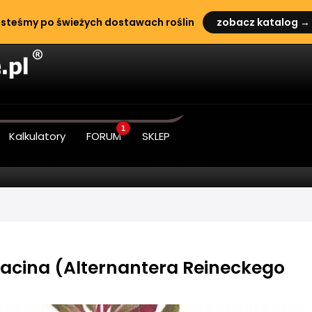
steśmy po świeżych dostawach roślin
zobacz katalog →
1
Kalkulatory
FORUM
SKLEP
ilacina (Alternantera Reineckego