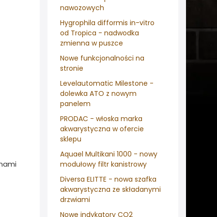
nawozowych
Hygrophila difformis in-vitro
od Tropica - nadwodka
zmienna w puszce
Nowe funkcjonalności na
stronie
Levelautomatic Milestone -
dolewka ATO z nowym
panelem
PRODAC - włoska marka
akwarystyczna w ofercie
sklepu
Aquael Multikani 1000 - nowy
anami
modułowy filtr kanistrowy
Diversa ELITTE - nowa szafka
akwarystyczna ze składanymi
drzwiami
Nowe indykatory CO2