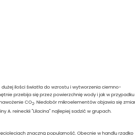
je dużej ilości światła do wzrostu i wytworzenia ciemno-
ętnie przebija się przez powierzchnię wody i jak w przypadku
ę nawożenie CO
. Niedobór mikroelementów objawia się zmi
2
ny A. reineckii "Lilacina" najlepiej sadzić w grupach.
sięcioleciach znaczną popularność. Obecnie w handlu rzadko