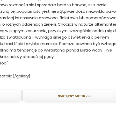
sowo rozmnaża się i sprzedaje bardzo barwne, sztucznie
yną tej popularności jest niewątpliwie dość niezwykła barw
b bardziej intensywnie czerwone, fioletowe lub pomarańczow
i o różnych odcieniach zieleni. Chociaż w naturze alternante
awę w ciągłym zanurzeniu, przy czym szczególnie nadają się 
rdzo światłolubną - wymaga silnego oświetlenia o pełnym
 traci liście i szybko marnieje. Podłoże powinno być wzbo
lina ma tendencję do wyrastania ponad lustro wody - nie
iej należy skracać jej pędy.
ród"
afolia{/gallery}
NASTĘPNY ARTYKUŁ »