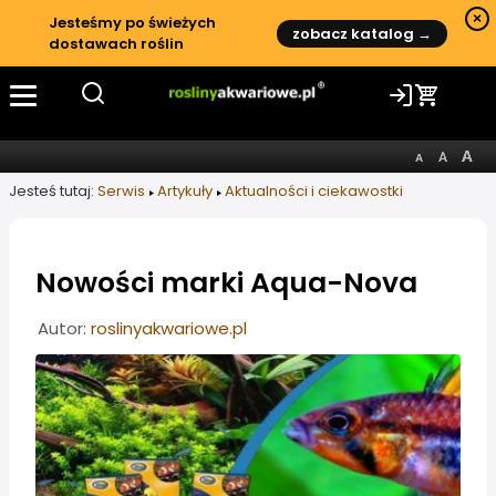
×
Jesteśmy po świeżych
zobacz katalog →
dostawach roślin
Jesteś tutaj:
Serwis
Artykuły
Aktualności i ciekawostki
Nowości marki Aqua-Nova
Informacje o artykule
Autor:
roslinyakwariowe.pl