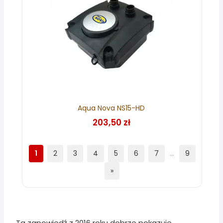
Aqua Nova NS15-HD
203,50 zł
1
2
3
4
5
6
7
…
9
»
Ta zapowiedź z 2016 roku dobrze pokazuje