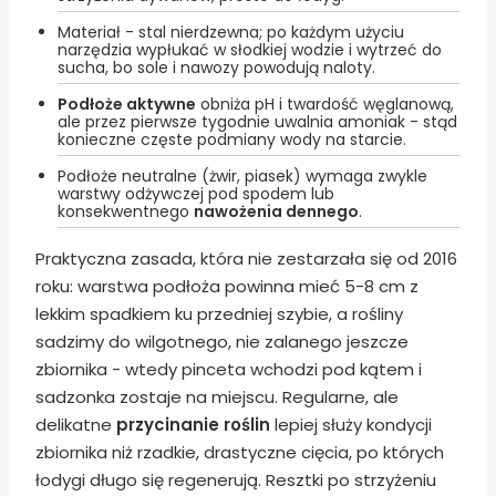
Materiał - stal nierdzewna; po każdym użyciu
narzędzia wypłukać w słodkiej wodzie i wytrzeć do
sucha, bo sole i nawozy powodują naloty.
Podłoże aktywne
obniża pH i twardość węglanową,
ale przez pierwsze tygodnie uwalnia amoniak - stąd
konieczne częste podmiany wody na starcie.
Podłoże neutralne (żwir, piasek) wymaga zwykle
warstwy odżywczej pod spodem lub
konsekwentnego
nawożenia dennego
.
Praktyczna zasada, która nie zestarzała się od 2016
roku: warstwa podłoża powinna mieć 5-8 cm z
lekkim spadkiem ku przedniej szybie, a rośliny
sadzimy do wilgotnego, nie zalanego jeszcze
zbiornika - wtedy pinceta wchodzi pod kątem i
sadzonka zostaje na miejscu. Regularne, ale
delikatne
przycinanie roślin
lepiej służy kondycji
zbiornika niż rzadkie, drastyczne cięcia, po których
łodygi długo się regenerują. Resztki po strzyżeniu