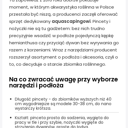
moment, w którym akwarystyka roślinna w Polsce
przestała być niszą, a producenci zaczęli oferować
sprzęt dedykowany
aquascapingowi
. Pincety i
nożyczki nie są tu gadżetem: bez nich trudno
precyzyjnie wsadzić w podłoże pojedynczą kępkę
hemianthusa czy przyciąć dywan bez wyrywania go
razem z korzeniami. Wraz z narzędziami producent
rozszerzył asortyment o podłoża i akcesoria, czyli o
to, co decyduje o starcie zbiornika roślinnego.
Na co zwracać uwagę przy wyborze
narzędzi i podłoża
Długość pincety - do zbiorników wyższych niż 40
cm wygodniejsze są modele 30-38 cm, do nano
wystarczy krótsza.
Kształt: pinceta prosta do sadzenia, wygięta do
pracy w tle i przy szybie, nożyczki wygięte do
strzyżenia dywanów, proste do łodyg.