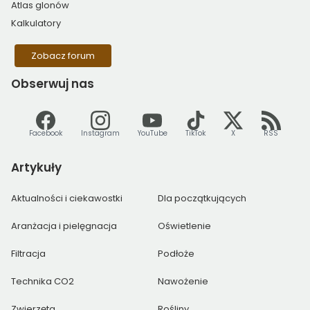
Atlas glonów
Kalkulatory
Zobacz forum
Obserwuj
nas
Facebook
Instagram
YouTube
TikTok
X
RSS
Artykuły
Aktualności i ciekawostki
Dla początkujących
Aranżacja i pielęgnacja
Oświetlenie
Filtracja
Podłoże
Technika CO2
Nawożenie
Zwierzęta
Rośliny