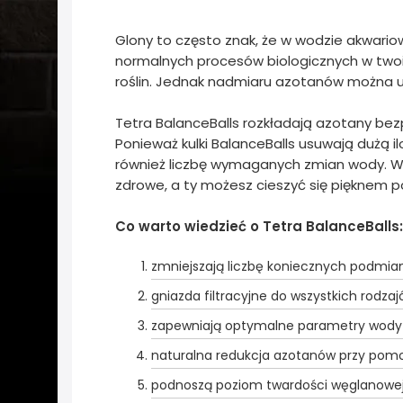
Glony to często znak, że w wodzie akwario
normalnych procesów biologicznych w twoim
roślin. Jednak nadmiaru azotanów można u
Tetra BalanceBalls rozkładają azotany bezp
Ponieważ kulki BalanceBalls usuwają dużą i
również liczbę wymaganych zmian wody. Wła
zdrowe, a ty możesz cieszyć się pięknem
Co warto wiedzieć o Tetra BalanceBalls:
zmniejszają liczbę koniecznych podmia
gniazda filtracyjne do wszystkich rodza
zapewniają optymalne parametry wody 
naturalna redukcja azotanów przy pom
podnoszą poziom twardości węglanowe