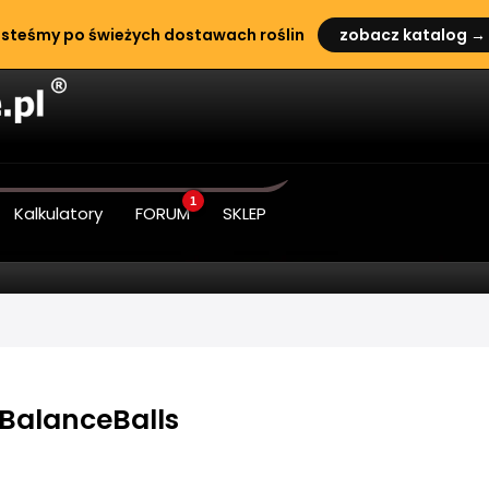
steśmy po świeżych dostawach roślin
zobacz katalog →
1
Kalkulatory
FORUM
SKLEP
BalanceBalls