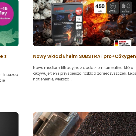
e z
Nowy wkład Eheim SUBSTRATpro+O2xygen
Nowe medium filtracyjne z dodatkiem turmalinu, które
aktywuje tlen i przyspiesza rozkład zanieczyszczeń. Lep
. Interzoo
natlenienie, większa...
cie