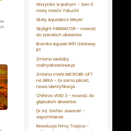
Wszystko w jednym - Gen X
nowy nawóz Yokuchi
Skały Aquadeco Meyer
epu
ch
Skylight PARMASTER - nowość
do szerokich akwariów
Bramka Aquael WiFi Gateway
BT
Zmiana siedziby
roslinyakwariowe.pl
Zmiana marki MICROBE-LIFT
na ARKA – ta sama jakość,
nowa identyfikacja
Chihiros VIVID 3 - nowość do
głębokich akwariów
Dr inż. Stefan Jaworski –
wspomnienie
Rewolucja firmy Tropica -
w