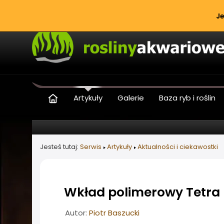
Je
Artykuły
Galerie
Baza ryb i roślin
Jesteś tutaj:
Serwis
Artykuły
Aktualności i ciekawostki
Wkład polimerowy Tetra 
Informacje o artykule
Autor:
Piotr Baszucki