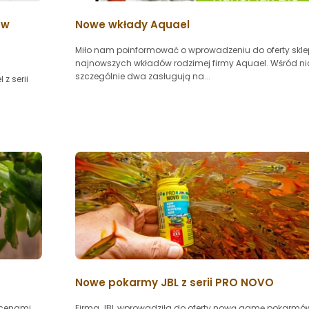
 w
Nowe wkłady Aquael
Miło nam poinformować o wprowadzeniu do oferty skl
najnowszych wkładów rodzimej firmy Aquael. Wśród ni
szczególnie dwa zasługują na...
z serii
Nowe pokarmy JBL z serii PRO NOVO
 cenami
Firma JBL wprowadziła do oferty nową gamę pokarmó