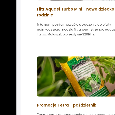
Filtr Aquael Turbo Mini - nowe dziecko
rodzinie
Miło nam poinformować o dołączeniu do oferty
najmłodszego modelu filtra wewnętrzengo Aquael 
Turbo. Maluszek o przepływie 320l/h i...
Promocje Tetra - październik
Zapraszamy do zapoznania się z promocyjnymi