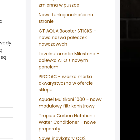
zmienna w puszce
Nowe funkcjonalności na
ia
stronie
GT AQUA Booster STICKS -
nowa nazwa pałeczek
 wody.
nawozowych
ją
Levelautomatic Milestone -
 są
dolewka ATO z nowym
panelem
PRODAC - włoska marka
akwarystyczna w ofercie
sklepu
Aquael Multikani 1000 - nowy
modułowy filtr kanistrowy
Tropica Carbon Nutrition i
Water Conditioner - nowe
preparaty
Nowe indykatory CO2