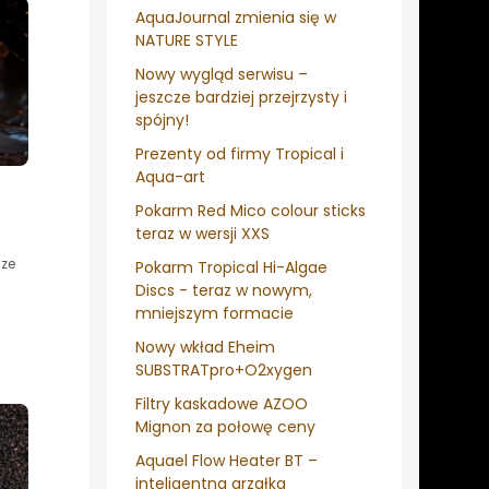
AquaJournal zmienia się w
NATURE STYLE
Nowy wygląd serwisu –
jeszcze bardziej przejrzysty i
spójny!
Prezenty od firmy Tropical i
Aqua-art
Pokarm Red Mico colour sticks
teraz w wersji XXS
sze
Pokarm Tropical Hi-Algae
Discs - teraz w nowym,
mniejszym formacie
Nowy wkład Eheim
SUBSTRATpro+O2xygen
Filtry kaskadowe AZOO
Mignon za połowę ceny
Aquael Flow Heater BT –
inteligentna grzałka