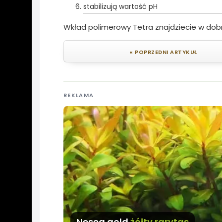
stabilizują wartość pH
Wkład polimerowy Tetra znajdziecie w dob
« POPRZEDNI ARTYKUŁ
REKLAMA
Nesea gold
żółty rarytas