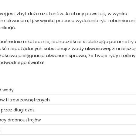
wej jest zbyt dużo azotanów. Azotany powstają w wyniku
 akwarium, tj. w wyniku procesu wydalania ryb i obumieran
niknąć.
ośrednio i skutecznie, jednocześnie stabilizując parametry
lość niepożądanych substancji z wody akwariowej, zmniejsza
ściwa pielęgnacja akwarium sprawia, że twoje ryby i rośliny
 podwodnego świata!
n wody
jów filtrów zewnętrznych
przez długi czas
ocy drobnoustrojów
j