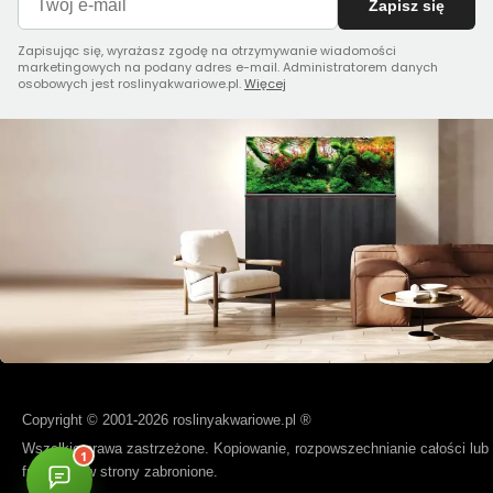
Zapisz się
Zapisując się, wyrażasz zgodę na otrzymywanie wiadomości
marketingowych na podany adres e-mail. Administratorem danych
osobowych jest roslinyakwariowe.pl.
Więcej
Copyright © 2001-2026 roslinyakwariowe.pl ®
Wszelkie prawa zastrzeżone. Kopiowanie, rozpowszechnianie całości lub
fragmentów strony zabronione.