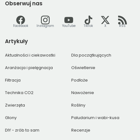
Obserwuj
nas
Facebook
Instagram
YouTube
TikTok
X
RSS
Artykuły
Aktualności i ciekawostki
Dla początkujących
Aranżacja i pielęgnacja
Oświetlenie
Filtracja
Podłoże
Technika CO2
Nawożenie
Zwierzęta
Rośliny
Glony
Paludarium i wabi-kusa
DIY - zrób to sam
Recenzje