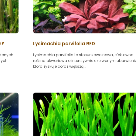
m?
Lysimachia parvifolia RED
elonych
Lysimachia parvifolia to stosunkowo nowa, efektowna
cych
roślina akwariowa o intensywnie czerwonym ubarwieniu
która zyskuje coraz większą...