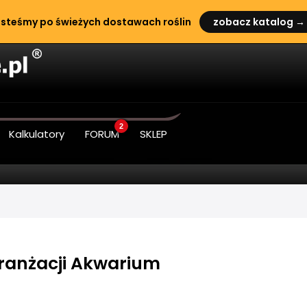
steśmy po świeżych dostawach roślin
zobacz katalog →
2
Kalkulatory
FORUM
SKLEP
Aranżacji Akwarium