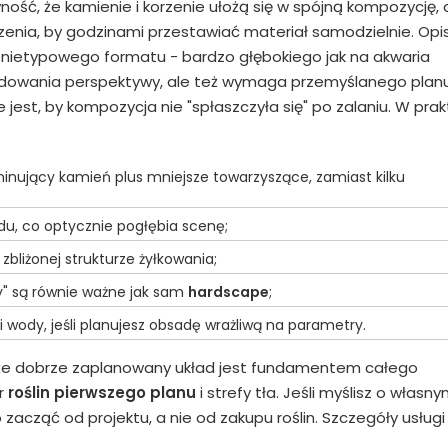
ość, że kamienie i korzenie ułożą się w spójną kompozycję, 
zenia, by godzinami przestawiać materiał samodzielnie. Opi
d nietypowego formatu - bardzo głębokiego jak na akwaria
udowania perspektywy, ale też wymaga przemyślanego planu
e jest, by kompozycja nie "spłaszczyła się" po zalaniu. W pra
inujący kamień plus mniejsze towarzyszące, zamiast kilku
u, co optycznie pogłębia scenę;
bliżonej strukturze żyłkowania;
y" są równie ważne jak sam
hardscape
;
i wody, jeśli planujesz obsadę wrażliwą na parametry.
e, że dobrze zaplanowany układ jest fundamentem całego
ór
roślin pierwszego planu
i strefy tła. Jeśli myślisz o własn
zacząć od projektu, a nie od zakupu roślin. Szczegóły usługi