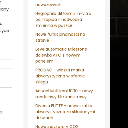
a
nawozowych
sany
Hygrophila difformis in-vitro
od Tropica - nadwodka
.
zmienna w puszce
ktyce
Nowe funkcjonalności na
stronie
Levelautomatic Milestone -
dolewka ATO z nowym
panelem
PRODAC - włoska marka
akwarystyczna w ofercie
sklepu
Aquael Multikani 1000 - nowy
modułowy filtr kanistrowy
Diversa ELITTE - nowa szafka
akwarystyczna ze składanymi
ym
drzwiami
Nowe indykatory CO2