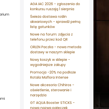
AGA IAC 2026 - zgłoszenia do
konkursu ruszają 1 sierpnia
arium
Świeża dostawa roślin
akwariowych - sprawdź pełną
listę gatunków
Nowe na forum: zdjęcia z
telefonu przez kod QR
ORLEN Paczka - nowa metoda
dostawy w naszym sklepie
Nowy koszyk w sklepie -
wygodniejsze zakupy
Promocja -20% na podłoże
Rotala Maflora Intense
Nowe akcesoria Chihiros -
oświetlenie, sterowanie i
narzędzia
ami
GT AQUA Booster STICKS -
nowa nazwa pałeczek