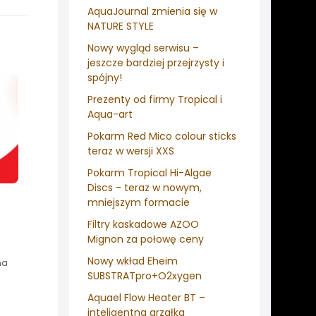
AquaJournal zmienia się w
NATURE STYLE
Nowy wygląd serwisu –
jeszcze bardziej przejrzysty i
spójny!
Prezenty od firmy Tropical i
Aqua-art
Pokarm Red Mico colour sticks
teraz w wersji XXS
Pokarm Tropical Hi-Algae
Discs - teraz w nowym,
mniejszym formacie
Filtry kaskadowe AZOO
Mignon za połowę ceny
Nowy wkład Eheim
na
SUBSTRATpro+O2xygen
Aquael Flow Heater BT –
inteligentna grzałka