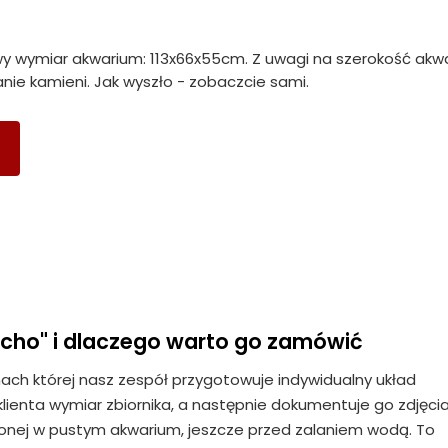
y wymiar akwarium: 113x66x55cm. Z uwagi na szerokość akw
ie kamieni. Jak wyszło - zobaczcie sami.
ucho" i dlaczego warto go zamówić
mach której nasz zespół przygotowuje indywidualny układ
lienta wymiar zbiornika, a następnie dokumentuje go zdjęci
łożonej w pustym akwarium, jeszcze przed zalaniem wodą. To