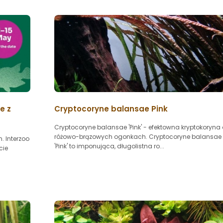
e z
Cryptocoryne balansae Pink
Cryptocoryne balansae 'Pink' - efektowna kryptokoryna 
różowo-brązowych ogonkach. Cryptocoryne balansae
. Interzoo
'Pink' to imponująca, długolistna ro...
cie