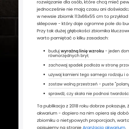
rozwiązanie dla osób, które chcą mieć pewn
jednocześnie nie mają czasu ani doświadc
w newsie zbiornik 113x66x55 cm to przykła
sklepowe - który daje ogromne pole do b
Przy tak dużej głębokości zbiornika kluczow
warto pamiętać o kilku zasadach:
buduj
wyraźną linię wzroku
- jeden dom
równorzędnych brył;
zachowaj spadek podłoża w stronę przod
używaj kamieni tego samego rodzaju i o z
zostaw wolną przestrzeń - puste "polan
sprawdź, czy skała nie podnosi twardośc
Ta publikacja z 2018 roku dobrze pokazuj
akwarium - dopiero na nim opiera się dob
zbiorniku o nietypowych proporcjach, warto 
opisujemy na stronie
Aranżacja akwarium
.