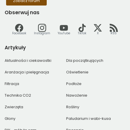
Zobacz forum
Obserwuj
nas
Facebook
Instagram
YouTube
TikTok
X
RSS
Artykuły
Aktualności i ciekawostki
Dla początkujących
Aranżacja i pielęgnacja
Oświetlenie
Filtracja
Podłoże
Technika CO2
Nawożenie
Zwierzęta
Rośliny
Glony
Paludarium i wabi-kusa