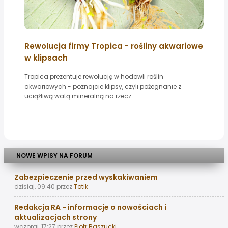
Rewolucja firmy Tropica - rośliny akwariowe
w klipsach
Tropica prezentuje rewolucję w hodowli roślin
akwariowych - poznajcie klipsy, czyli pożegnanie z
uciążliwą watą mineralną na rzecz...
NOWE WPISY NA FORUM
Zabezpieczenie przed wyskakiwaniem
dzisiaj, 09:40
przez
Totik
Redakcja RA - informacje o nowościach i
aktualizacjach strony
wczoraj, 17:27
przez
Piotr Baszucki