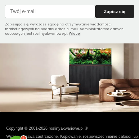
Zapisz się
Zapisując się, wyrażasz zgodę na otrzymywanie wiadomości
marketingowych na podany adres e-mail. Administratorem danych
osobowych jest roslinyakwariowe.pl.
Więcej
Copyright © 2001-2026 roslinyakwariowe.pl ®
Wszelkie prawa zastrzeżone. Kopiowanie, rozpowszechnianie całości lub