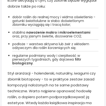
które decydują o tym, czy zbiornik będzie wyglądał
dobrze także po roku:
dobór roślin do realnej mocy i widma oświetlenia -
gatunki światłolubne w słabo doświetlonym
zbiorniku wyciągają się i tracą kolor;
stabilna
nawożenie makro i mikroelementami
oraz, przy jasnym świetle, dozowanie CO2;
podłoże - warstwa aktywna lub żwir z wkładem
odżywczym dla roślin korzeniących się;
regularne podmiany wody i cierpliwość w
pierwszych tygodniach, gdy dojrzewa
filtr
biologiczny
.
Styl aranżacji - holenderski, naturalny, iwagumi czy
zbiornik biotopowy - to w praktyce zestaw zasad
kompozycji nałożonych na te same podstawy
techniczne. Warto najpierw opanować hodowlę
roślin, a dopiero potem podporządkowywać ją
estetyce. Wtedy każda książkowa inspiracja ma