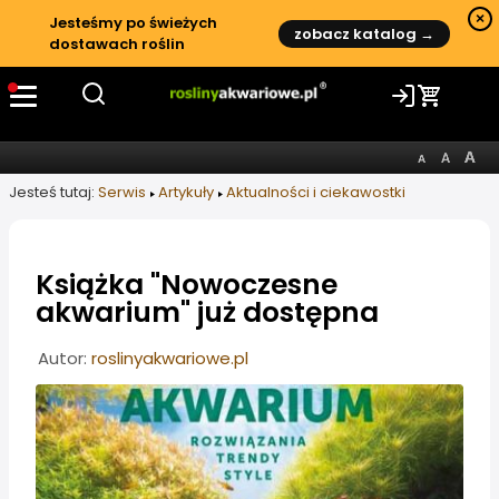
×
Jesteśmy po świeżych
zobacz katalog →
dostawach roślin
Jesteś tutaj:
Serwis
Artykuły
Aktualności i ciekawostki
Książka "Nowoczesne
akwarium" już dostępna
Informacje o artykule
Autor:
roslinyakwariowe.pl