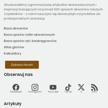
Zbudowaliśmy ogromną bazę artykułów akwarystycznych i
inspiracji bazujących na ponad 300 opisach akwariów naszych
Czytelników - z nami nauczysz się akwarystyki od podstaw do
profesjonalnych aranżacji.
Baza akwariów
Baza opisów roślin akwariowych
Baza opisów ryb i bezkręgowców
Atlas glonów
Kalkulatory
Zobacz forum
Obserwuj
nas
Facebook
Instagram
YouTube
TikTok
X
RSS
Artykuły