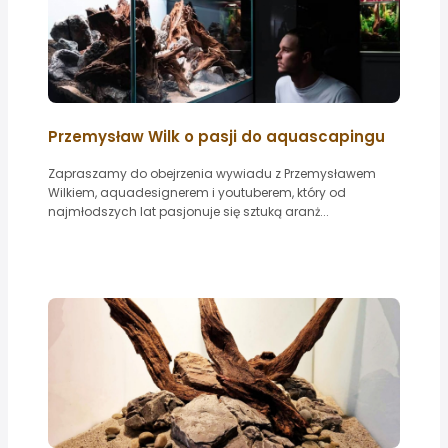
Przemysław Wilk o pasji do aquascapingu
Zapraszamy do obejrzenia wywiadu z Przemysławem
Wilkiem, aquadesignerem i youtuberem, który od
najmłodszych lat pasjonuje się sztuką aranż...