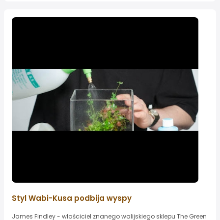
Styl Wabi-Kusa podbija wyspy
James Findley - właściciel znanego walijskiego sklepu The Green