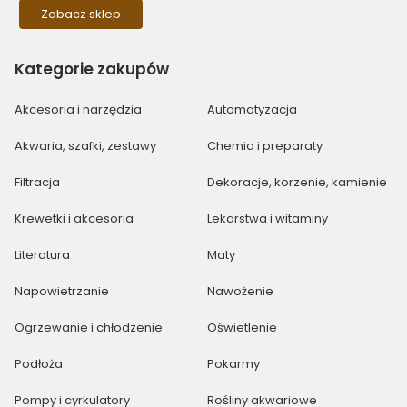
Zobacz sklep
Kategorie
zakupów
Akcesoria i narzędzia
Automatyzacja
Akwaria, szafki, zestawy
Chemia i preparaty
Filtracja
Dekoracje, korzenie, kamienie
Krewetki i akcesoria
Lekarstwa i witaminy
Literatura
Maty
Napowietrzanie
Nawożenie
Ogrzewanie i chłodzenie
Oświetlenie
Podłoża
Pokarmy
Pompy i cyrkulatory
Rośliny akwariowe