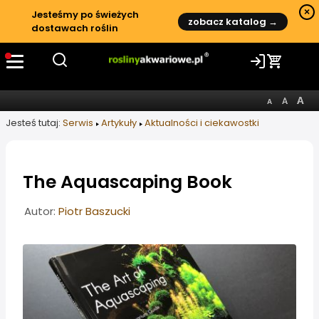
×
Jesteśmy po świeżych
zobacz katalog →
dostawach roślin
Jesteś tutaj:
Serwis
Artykuły
Aktualności i ciekawostki
The Aquascaping Book
Informacje o artykule
Autor:
Piotr Baszucki