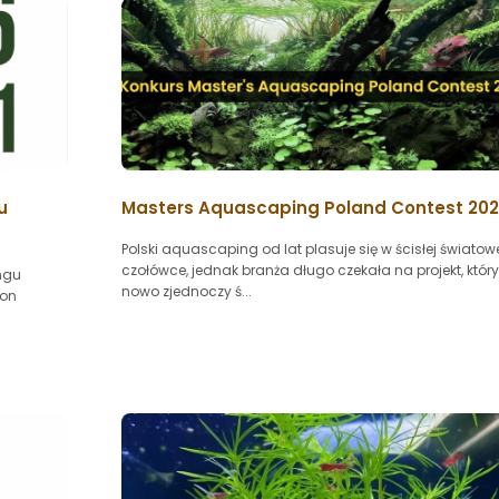
u
Masters Aquascaping Poland Contest 20
Polski aquascaping od lat plasuje się w ścisłej światow
czołówce, jednak branża długo czekała na projekt, któr
ngu
nowo zjednoczy ś...
ion