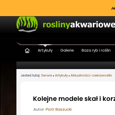
Je
Artykuły
Galerie
Baza ryb i roślin
Jesteś tutaj:
Serwis
Artykuły
Aktualności i ciekawostki
Kolejne modele skał i kor
Informacje o artykule
Autor:
Piotr Baszucki