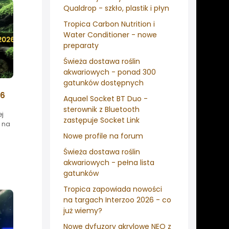
Qualdrop - szkło, plastik i płyn
Tropica Carbon Nutrition i
Water Conditioner - nowe
preparaty
Świeża dostawa roślin
akwariowych - ponad 300
gatunków dostępnych
26
Aquael Socket BT Duo -
sterownik z Bluetooth
ej
zastępuje Socket Link
y na
Nowe profile na forum
Świeża dostawa roślin
akwariowych - pełna lista
gatunków
Tropica zapowiada nowości
na targach Interzoo 2026 - co
już wiemy?
Nowe dyfuzory akrylowe NEO z