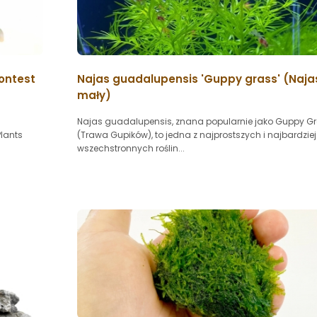
Contest
Najas guadalupensis 'Guppy grass' (Naja
mały)
Najas guadalupensis, znana popularnie jako Guppy G
Plants
(Trawa Gupików), to jedna z najprostszych i najbardziej
wszechstronnych roślin...