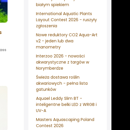
białym spiekiem
International Aquatic Plants
Layout Contest 2026 - ruszyły
zgłoszenia
s
Nowe reduktory CO2 Aqua-Art
v2 - jeden lub dwa
manometry
rass
Interzoo 2026 - nowości
akwarystyczne z targów w
Norymberdze
Świeża dostawa roślin
akwariowych - pełna lista
gatunków
Aquael Leddy Slim BT -
inteligentne belki LED z WRGB i
UV-A
Masters Aquascaping Poland
Contest 2026