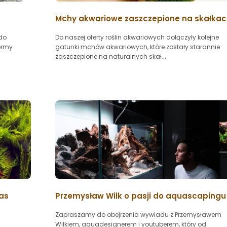
Mchy akwariowe zaszczepione na skałka
 do
Do naszej oferty roślin akwariowych dołączyły kolejne
ormy
gatunki mchów akwariowych, które zostały starannie
zaszczepione na naturalnych skał...
ias
Przemysław Wilk o pasji do aquascapingu
Zapraszamy do obejrzenia wywiadu z Przemysławem
Wilkiem, aquadesignerem i youtuberem, który od