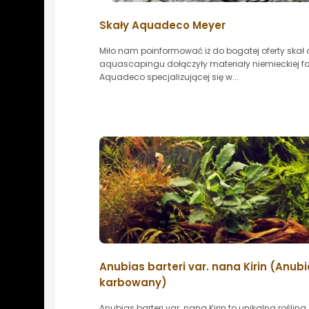
Skały Aquadeco Meyer
Miło nam poinformować iż do bogatej oferty skał
aquascapingu dołączyły materiały niemieckiej f
Aquadeco specjalizującej się w...
Anubias barteri var. nana Kirin (Anub
karbowany)
Anubias barteri var. nana Kirin to unikalna roślina