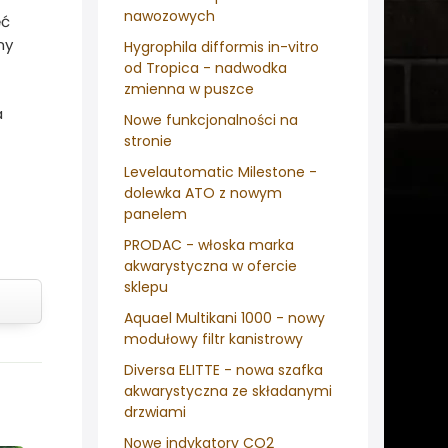
nawozowych
ęć
ny
Hygrophila difformis in-vitro
od Tropica - nadwodka
zmienna w puszce
a
Nowe funkcjonalności na
stronie
Levelautomatic Milestone -
dolewka ATO z nowym
panelem
PRODAC - włoska marka
akwarystyczna w ofercie
sklepu
Aquael Multikani 1000 - nowy
modułowy filtr kanistrowy
Diversa ELITTE - nowa szafka
akwarystyczna ze składanymi
drzwiami
Nowe indykatory CO2