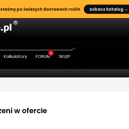
steśmy po świeżych dostawach roślin
zobacz katalog →
1
Kalkulatory
FORUM
SKLEP
zeni w ofercie