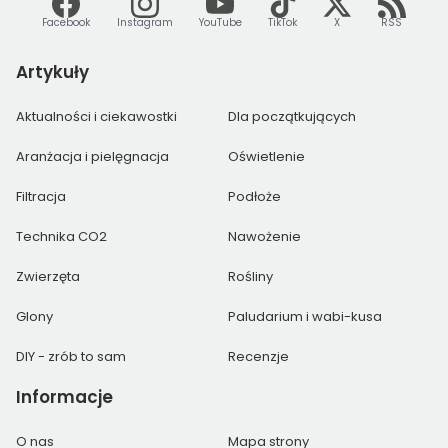
Facebook
Instagram
YouTube
TikTok
X
RSS
Artykuły
Aktualności i ciekawostki
Dla początkujących
Aranżacja i pielęgnacja
Oświetlenie
Filtracja
Podłoże
Technika CO2
Nawożenie
Zwierzęta
Rośliny
Glony
Paludarium i wabi-kusa
DIY - zrób to sam
Recenzje
Informacje
O nas
Mapa strony