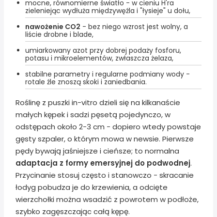
mocne, równomierne światło - w cieniu H'ra
zieleniejąc wydłuża międzywęźla i "łysieje" u dołu,
nawożenie CO2
- bez niego wzrost jest wolny, a
liście drobne i blade,
umiarkowany azot przy dobrej podaży fosforu,
potasu i mikroelementów, zwłaszcza żelaza,
stabilne parametry i regularne podmiany wody -
rotale źle znoszą skoki i zaniedbania.
Roślinę z puszki in-vitro dzieli się na kilkanaście
małych kępek i sadzi pęsetą pojedynczo, w
odstępach około 2-3 cm - dopiero wtedy powstaje
gęsty szpaler, o którym mowa w newsie. Pierwsze
pędy bywają jaśniejsze i cieńsze; to normalna
adaptacja z formy emersyjnej do podwodnej
.
Przycinanie stosuj często i stanowczo - skracanie
łodyg pobudza je do krzewienia, a odcięte
wierzchołki można wsadzić z powrotem w podłoże,
szybko zagęszczając całą kępę.