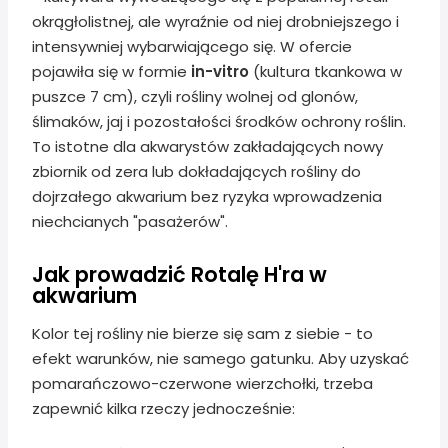
okrągłolistnej, ale wyraźnie od niej drobniejszego i
intensywniej wybarwiającego się. W ofercie
pojawiła się w formie
in-vitro
(kultura tkankowa w
puszce 7 cm), czyli rośliny wolnej od glonów,
ślimaków, jaj i pozostałości środków ochrony roślin.
To istotne dla akwarystów zakładających nowy
zbiornik od zera lub dokładających rośliny do
dojrzałego akwarium bez ryzyka wprowadzenia
niechcianych "pasażerów".
Jak prowadzić Rotalę H'ra w
akwarium
Kolor tej rośliny nie bierze się sam z siebie - to
efekt warunków, nie samego gatunku. Aby uzyskać
pomarańczowo-czerwone wierzchołki, trzeba
zapewnić kilka rzeczy jednocześnie: