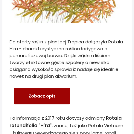
Do oferty roślin z plantacj Tropica dołączyła Rotala
H'ra - charakterystyczna roślina łodygowa o
pomarańczowej barwie. Dzięki wąskim liściom
tworzy efektowne gęste szpalery a niewielka
osiągana wysokość sprawia iż nadaje się idealnie
nawet na drugi plan akwarium.
Zobacz opis
Ta informacja z 2017 roku dotyczy odmiany
Rotala
rotundifolia "H'ra"
, znanej też jako Rotala Vietnam
- kultywaru wywodzącego się z popularnej rotali