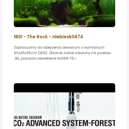
180l - The Rock - niebieski1474
Zapraszamy do obejrzenia akwarium o wymiarach
90x45x45cm (182l). Zbiornik został założony na podłożu
JBL, posiada oświetlenie 4x39W T5 i...