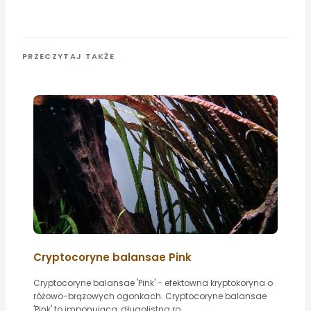
PRZECZYTAJ TAKŻE
Cryptocoryne balansae Pink
Cryptocoryne balansae 'Pink' - efektowna kryptokoryna o
różowo-brązowych ogonkach. Cryptocoryne balansae
'Pink' to imponująca, długolistna ro...