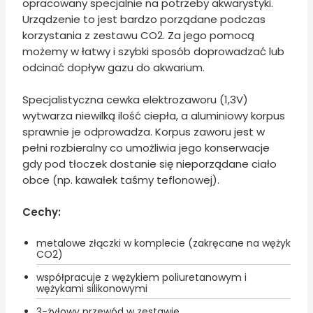
opracowany specjalnie na potrzeby akwarystyki.
Urządzenie to jest bardzo porządane podczas
korzystania z zestawu CO2. Za jego pomocą
możemy w łatwy i szybki sposób doprowadzać lub
odcinać dopływ gazu do akwarium.
Specjalistyczna cewka elektrozaworu (1,3V)
wytwarza niewilką ilość ciepła, a aluminiowy korpus
sprawnie je odprowadza. Korpus zaworu jest w
pełni rozbieralny co umożliwia jego konserwacje
gdy pod tłoczek dostanie się nieporządane ciało
obce (np. kawałek taśmy teflonowej).
Cechy:
metalowe złączki w komplecie (zakręcane na wężyk
CO2)
współpracuje z wężykiem poliuretanowym i
wężykami silikonowymi
3-żyłowy przewód w zestawie