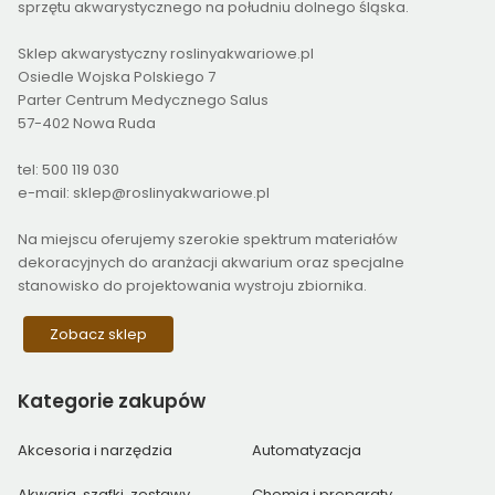
sprzętu akwarystycznego na południu dolnego śląska.
Sklep akwarystyczny roslinyakwariowe.pl
Osiedle Wojska Polskiego 7
Parter Centrum Medycznego Salus
57-402 Nowa Ruda
tel: 500 119 030
e-mail: sklep@roslinyakwariowe.pl
Na miejscu oferujemy szerokie spektrum materiałów
dekoracyjnych do aranżacji akwarium oraz specjalne
stanowisko do projektowania wystroju zbiornika.
Zobacz sklep
Kategorie
zakupów
Akcesoria i narzędzia
Automatyzacja
Akwaria, szafki, zestawy
Chemia i preparaty