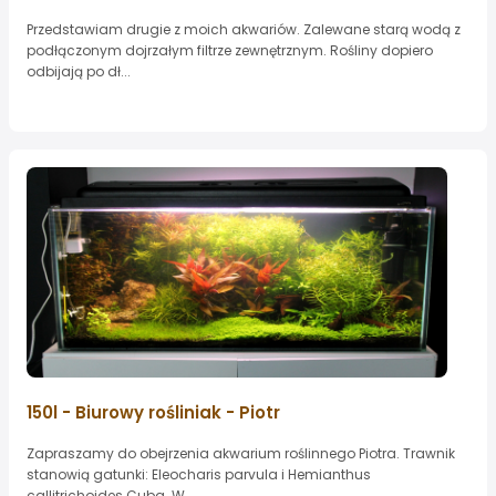
Przedstawiam drugie z moich akwariów. Zalewane starą wodą z
podłączonym dojrzałym filtrze zewnętrznym. Rośliny dopiero
odbijają po dł...
150l - Biurowy rośliniak - Piotr
Zapraszamy do obejrzenia akwarium roślinnego Piotra. Trawnik
stanowią gatunki: Eleocharis parvula i Hemianthus
callitrichoides Cuba. W...