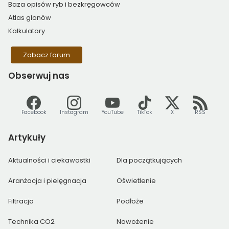
Baza opisów ryb i bezkręgowców
Atlas glonów
Kalkulatory
Zobacz forum
Obserwuj
nas
Facebook
Instagram
YouTube
TikTok
X
RSS
Artykuły
Aktualności i ciekawostki
Dla początkujących
Aranżacja i pielęgnacja
Oświetlenie
Filtracja
Podłoże
Technika CO2
Nawożenie