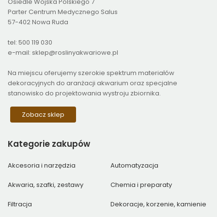
Osiedle Wojska Polskiego 7
Parter Centrum Medycznego Salus
57-402 Nowa Ruda
tel: 500 119 030
e-mail: sklep@roslinyakwariowe.pl
Na miejscu oferujemy szerokie spektrum materiałów
dekoracyjnych do aranżacji akwarium oraz specjalne
stanowisko do projektowania wystroju zbiornika.
Zobacz sklep
Kategorie
zakupów
Akcesoria i narzędzia
Automatyzacja
Akwaria, szafki, zestawy
Chemia i preparaty
Filtracja
Dekoracje, korzenie, kamienie