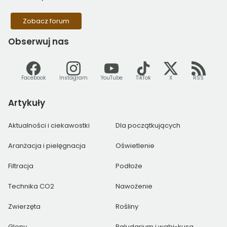
Zobacz forum
Obserwuj
nas
Facebook
Instagram
YouTube
TikTok
X
RSS
Artykuły
Aktualności i ciekawostki
Dla początkujących
Aranżacja i pielęgnacja
Oświetlenie
Filtracja
Podłoże
Technika CO2
Nawożenie
Zwierzęta
Rośliny
Glony
Paludarium i wabi-kusa