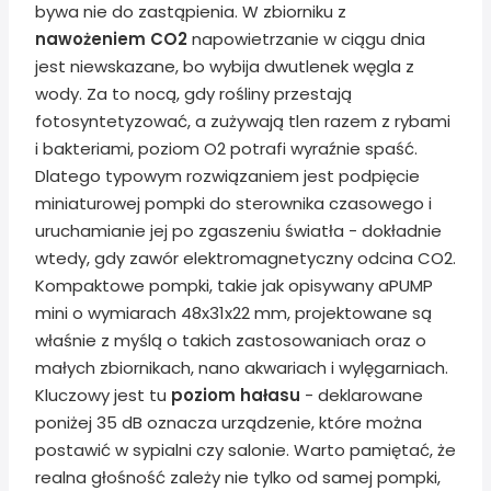
bywa nie do zastąpienia. W zbiorniku z
nawożeniem CO2
napowietrzanie w ciągu dnia
jest niewskazane, bo wybija dwutlenek węgla z
wody. Za to nocą, gdy rośliny przestają
fotosyntetyzować, a zużywają tlen razem z rybami
i bakteriami, poziom O2 potrafi wyraźnie spaść.
Dlatego typowym rozwiązaniem jest podpięcie
miniaturowej pompki do sterownika czasowego i
uruchamianie jej po zgaszeniu światła - dokładnie
wtedy, gdy zawór elektromagnetyczny odcina CO2.
Kompaktowe pompki, takie jak opisywany aPUMP
mini o wymiarach 48x31x22 mm, projektowane są
właśnie z myślą o takich zastosowaniach oraz o
małych zbiornikach, nano akwariach i wylęgarniach.
Kluczowy jest tu
poziom hałasu
- deklarowane
poniżej 35 dB oznacza urządzenie, które można
postawić w sypialni czy salonie. Warto pamiętać, że
realna głośność zależy nie tylko od samej pompki,