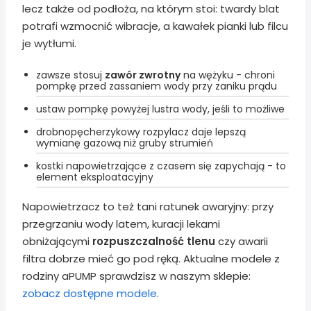
lecz także od podłoża, na którym stoi: twardy blat
potrafi wzmocnić wibracje, a kawałek pianki lub filcu
je wytłumi.
zawsze stosuj
zawór zwrotny
na wężyku - chroni
pompkę przed zassaniem wody przy zaniku prądu
ustaw pompkę powyżej lustra wody, jeśli to możliwe
drobnopęcherzykowy rozpylacz daje lepszą
wymianę gazową niż gruby strumień
kostki napowietrzające z czasem się zapychają - to
element eksploatacyjny
Napowietrzacz to też tani ratunek awaryjny: przy
przegrzaniu wody latem, kuracji lekami
obniżającymi
rozpuszczalność tlenu
czy awarii
filtra dobrze mieć go pod ręką. Aktualne modele z
rodziny aPUMP sprawdzisz w naszym sklepie:
zobacz dostępne modele
.