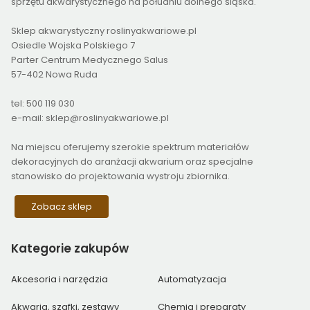
sprzętu akwarystycznego na południu dolnego śląska.
Sklep akwarystyczny roslinyakwariowe.pl
Osiedle Wojska Polskiego 7
Parter Centrum Medycznego Salus
57-402 Nowa Ruda
tel: 500 119 030
e-mail: sklep@roslinyakwariowe.pl
Na miejscu oferujemy szerokie spektrum materiałów
dekoracyjnych do aranżacji akwarium oraz specjalne
stanowisko do projektowania wystroju zbiornika.
Zobacz sklep
Kategorie
zakupów
Akcesoria i narzędzia
Automatyzacja
Akwaria, szafki, zestawy
Chemia i preparaty