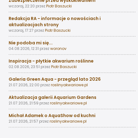
Zabezpieczenie przed wyskakiwaniem
wczoraj, 22:20
przez
Piotr Baszucki
Redakcja RA - informacje o nowościach i
aktualizacjach strony
wczoraj, 17:27
przez
Piotr Baszucki
Nie podoba mi się...
04.08.2026, 12:31
przez
woronov
Inspiracja - płytkie akwarium roślinne
02.08.2026, 23:51
przez
Piotr Baszucki
Galeria Green Aqua - przegląd lato 2026
21.07.2026, 22:00
przez
roslinyakwariowe.pl
Aktualizacja galerii Aquarium Gardens
21.07.2026, 21:59
przez
roslinyakwariowe.pl
Michał Adamek o AquaShow od kuchni
21.07.2026, 21:57
przez
roslinyakwariowe.pl