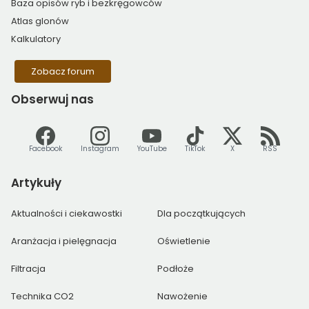
Baza opisów ryb i bezkręgowców
Atlas glonów
Kalkulatory
Zobacz forum
Obserwuj
nas
Facebook
Instagram
YouTube
TikTok
X
RSS
Artykuły
Aktualności i ciekawostki
Dla początkujących
Aranżacja i pielęgnacja
Oświetlenie
Filtracja
Podłoże
Technika CO2
Nawożenie