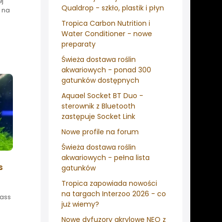
ej
Qualdrop - szkło, plastik i płyn
y na
Tropica Carbon Nutrition i
Water Conditioner - nowe
preparaty
Świeża dostawa roślin
akwariowych - ponad 300
gatunków dostępnych
Aquael Socket BT Duo -
sterownik z Bluetooth
zastępuje Socket Link
Nowe profile na forum
Świeża dostawa roślin
akwariowych - pełna lista
s
gatunków
Tropica zapowiada nowości
na targach Interzoo 2026 - co
rass
już wiemy?
Nowe dyfuzory akrylowe NEO z