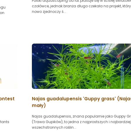
Polski aquascaping od lat plasuje się w ścisłej światow
czołówce, jednak branża długo czekała na projekt, któr
ngu
nowo zjednoczy ś...
ion
Contest
Najas guadalupensis 'Guppy grass' (Naja
mały)
Najas guadalupensis, znana popularnie jako Guppy G
Plants
(Trawa Gupików), to jedna z najprostszych i najbardziej
wszechstronnych roślin...