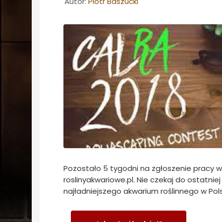
Autor:
Piotr Baszucki
Pozostało 5 tygodni na zgłoszenie pracy 
roslinyakwariowe.pl. Nie czekaj do ostatniej 
najładniejszego akwarium roślinnego w Pol