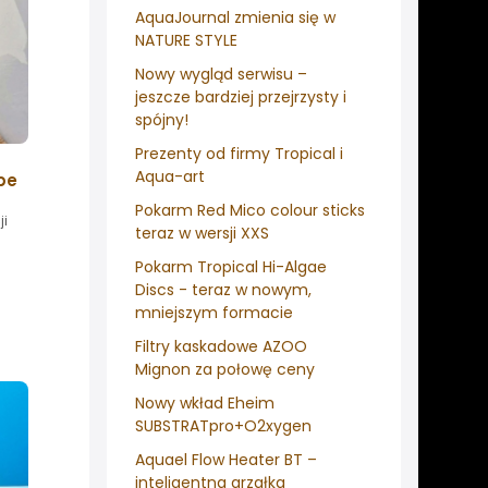
AquaJournal zmienia się w
NATURE STYLE
Nowy wygląd serwisu –
jeszcze bardziej przejrzysty i
spójny!
Prezenty od firmy Tropical i
Aqua-art
pe
Pokarm Red Mico colour sticks
ji
teraz w wersji XXS
Pokarm Tropical Hi-Algae
Discs - teraz w nowym,
mniejszym formacie
Filtry kaskadowe AZOO
Mignon za połowę ceny
Nowy wkład Eheim
SUBSTRATpro+O2xygen
Aquael Flow Heater BT –
inteligentna grzałka