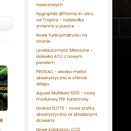
nawozowych
Hygrophila difformis in-vitro
od Tropica - nadwodka
zmienna w puszce
Nowe funkcjonalności na
stronie
Levelautomatic Milestone -
dolewka ATO z nowym
panelem
PRODAC - włoska marka
akwarystyczna w ofercie
sklepu
Aquael Multikani 1000 - nowy
modułowy filtr kanistrowy
Diversa ELITTE - nowa szafka
akwarystyczna ze składanymi
drzwiami
26
Nowe indykatory CO2