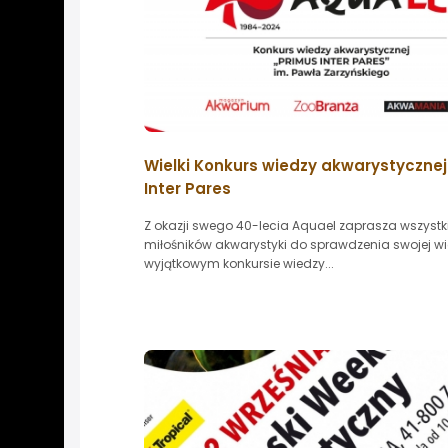
Wielki Konkurs wiedzy akwarystycznej
Inter Pares
Z okazji swego 40-lecia Aquael zaprasza wszystk
miłośników akwarystyki do sprawdzenia swojej w
wyjątkowym konkursie wiedzy...