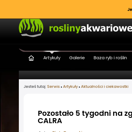
Je
Artykuły
Galerie
Baza ryb i roślin
Jesteś tutaj:
Serwis
Artykuły
Aktualności i ciekawostki
Pozostało 5 tygodni na 
CALRA
Informacje o artykule