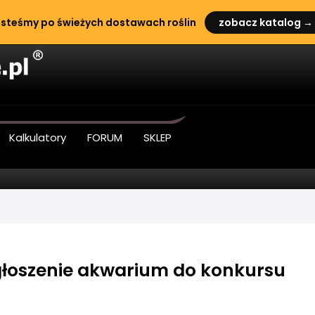
steśmy po świeżych dostawach roślin
zobacz katalog →
Kalkulatory
FORUM
SKLEP
zgłoszenie akwarium do konkursu