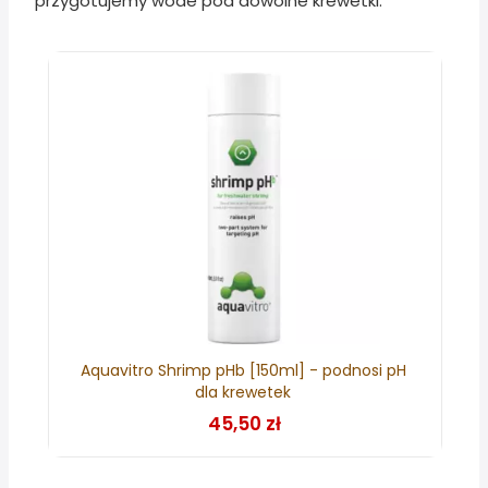
przygotujemy wode pod dowolne krewetki.
Aquavitro Shrimp pHb [150ml] - podnosi pH
dla krewetek
45,50 zł