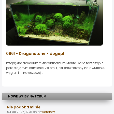
096l - Dragonstone - dogepl
Przepiękne akwarium z Micranthemum Monte Carlo fantazyjnie
porastającym kamienie. Zbiornik jest prowadzony na dwutlenku
węgla i lini nawozowej...
NOWE WPISY NA FORUM
Nie podoba mi się...
04.08.2026, 12:31
przez
woronov