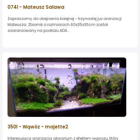
074l - Mateusz Salawa
Zapraszamy do obejrzenia kolejnej - trzynastej już aranżacji
Mateusza. Zbiornik o rozmiarach 60x35x35cm został
zaaranżowany na podłożu ADA...
350l - Wąwóz - majette2
Interesująca aranżacja akwarium z efektem wąwozu, który