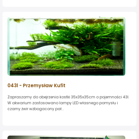
043l - Przemysław Kufit
Zapraszamy do obejrzenia kostki 35x35x35cm o pojemności 43l.
W akwarium zastosowano lampy LED własnego pomysłu i
czarny żwir wzbogacony pał...