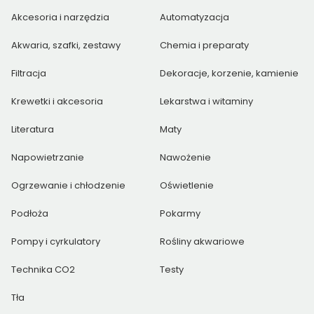
Akcesoria i narzędzia
Automatyzacja
Akwaria, szafki, zestawy
Chemia i preparaty
Filtracja
Dekoracje, korzenie, kamienie
Krewetki i akcesoria
Lekarstwa i witaminy
Literatura
Maty
Napowietrzanie
Nawożenie
Ogrzewanie i chłodzenie
Oświetlenie
Podłoża
Pokarmy
Pompy i cyrkulatory
Rośliny akwariowe
Technika CO2
Testy
Tła