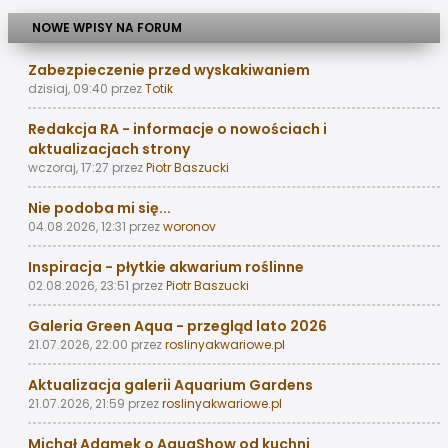
NOWE WPISY NA FORUM
Zabezpieczenie przed wyskakiwaniem
dzisiaj, 09:40
przez
Totik
Redakcja RA - informacje o nowościach i
aktualizacjach strony
wczoraj, 17:27
przez
Piotr Baszucki
Nie podoba mi się...
04.08.2026, 12:31
przez
woronov
Inspiracja - płytkie akwarium roślinne
02.08.2026, 23:51
przez
Piotr Baszucki
Galeria Green Aqua - przegląd lato 2026
21.07.2026, 22:00
przez
roslinyakwariowe.pl
Aktualizacja galerii Aquarium Gardens
21.07.2026, 21:59
przez
roslinyakwariowe.pl
Michał Adamek o AquaShow od kuchni