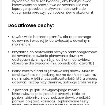
wykonania testu raz tygodniu, aby kontynuować
konwekwentne prawidłowe dozowanie. Nie ma
lepszego sposobu na używanie dozownika do
utrzymania precyzyjnych poziomów w akwarium!
Dodatkowe cechy:
Utwórz wiele harmonogramów dla tego samego
dozownika i włączaj je lub wyłączaj w dowolnym
momencie.
Przydatne do testowania różnych harmonogramów
dozowania.Ustawienie planowania dawek w
odstępach dziennych (np. co 2 dni) lub wybierz
określone dni tygodnia (np. poniedziałki i czwartki)
Pełna kontrola nad częstotliwością dawek. Możesz
dawkować raz na godzinę, raz na dzień, a nawet raz
na minutę. A jeśli znasz całkowitą ilość, którą chcesz
dozować i liczbę razy dziennie, aplikacja zrobi resztę.
Z poziomu pulpitu nawigacyjnego można
błyskawicznie przeglądać statystyki, takie jak
poziom zbiornika, nadchodzące dawki, prędkość
pompy, objętość kalibracji i zaplanowane testy