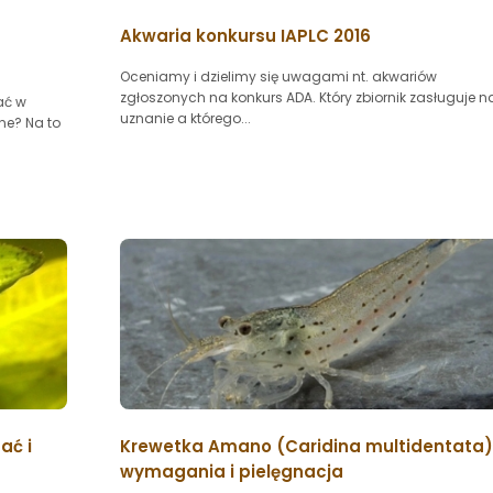
Akwaria konkursu IAPLC 2016
Oceniamy i dzielimy się uwagami nt. akwariów
zgłoszonych na konkurs ADA. Który zbiornik zasługuje n
ać w
uznanie a którego...
ne? Na to
ać i
Krewetka Amano (Caridina multidentata)
wymagania i pielęgnacja