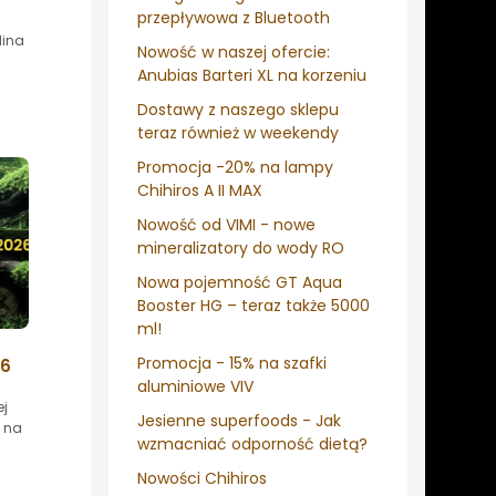
przepływowa z Bluetooth
dina
Nowość w naszej ofercie:
Anubias Barteri XL na korzeniu
Dostawy z naszego sklepu
teraz również w weekendy
Promocja -20% na lampy
Chihiros A II MAX
Nowość od VIMI - nowe
mineralizatory do wody RO
Nowa pojemność GT Aqua
Booster HG – teraz także 5000
ml!
Promocja - 15% na szafki
26
aluminiowe VIV
ej
Jesienne superfoods - Jak
y na
wzmacniać odporność dietą?
Nowości Chihiros