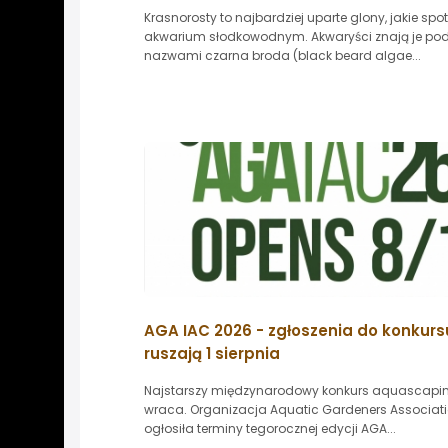
Krasnorosty to najbardziej uparte glony, jakie spo
akwarium słodkowodnym. Akwaryści znają je po
nazwami czarna broda (black beard algae...
AGA IAC 2026 - zgłoszenia do konkurs
ruszają 1 sierpnia
Najstarszy międzynarodowy konkurs aquascapi
wraca. Organizacja Aquatic Gardeners Associat
ogłosiła terminy tegorocznej edycji AGA...