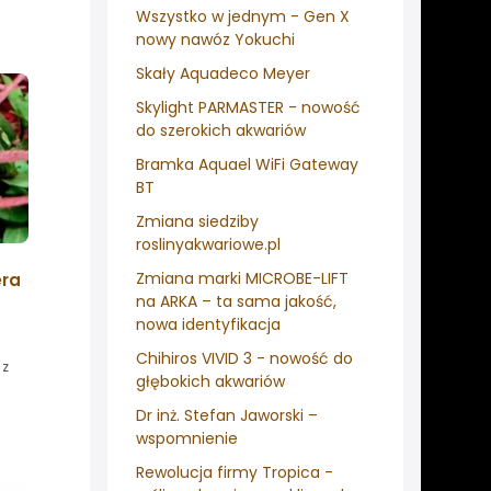
Wszystko w jednym - Gen X
nowy nawóz Yokuchi
Skały Aquadeco Meyer
Skylight PARMASTER - nowość
do szerokich akwariów
Bramka Aquael WiFi Gateway
BT
Zmiana siedziby
roslinyakwariowe.pl
Zmiana marki MICROBE-LIFT
era
na ARKA – ta sama jakość,
nowa identyfikacja
Chihiros VIVID 3 - nowość do
 z
głębokich akwariów
Dr inż. Stefan Jaworski –
wspomnienie
Rewolucja firmy Tropica -