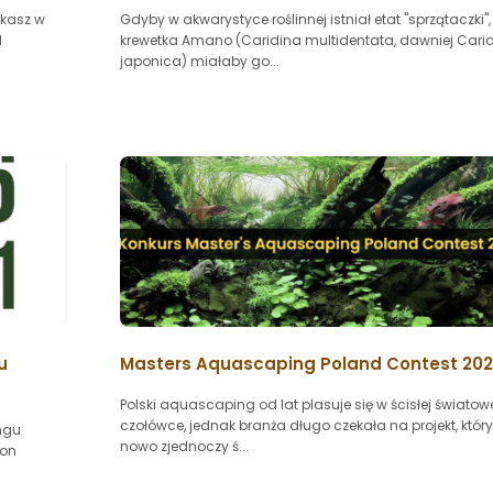
tkasz w
Gdyby w akwarystyce roślinnej istniał etat "sprzątaczki",
d
krewetka Amano (Caridina multidentata, dawniej Cari
japonica) miałaby go...
u
Masters Aquascaping Poland Contest 20
Polski aquascaping od lat plasuje się w ścisłej światow
czołówce, jednak branża długo czekała na projekt, któr
ngu
nowo zjednoczy ś...
ion