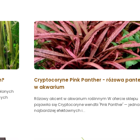
m?
Cryptocoryne Pink Panther - różowa pant
w akwarium
elonych
cych
Różowy akcent w akwarium roślinnym W ofercie sklepu
pojawiła się Cryptocoryne wendtii 'Pink Panther' — jedna
najbardziej efektownych i...