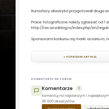
Rumuńscy akwaryści przygotowali druga ed
Prace fotograficzne należy zgłaszać od 1 s
http://rac.acvablog.ro/index.php/en/regu
Sponsorami konkursu są marki: acvariu.ro, n
« POPRZEDNI ARTYKUŁ
KOMENTARZE NA FORUM
Komentarze
1
Komentuj na najstarszym i największym
36 000 akwarystów.
Pokaż kom
Dodaj komentarz