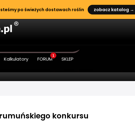
steśmy po świeżych dostawach roślin
zobacz katalog →
1
Kalkulatory
FORUM
SKLEP
a rumuńskiego konkursu