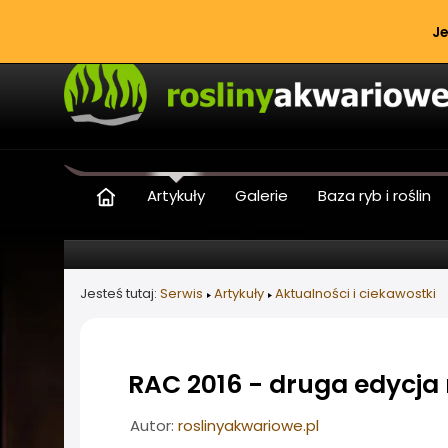
Je
Artykuły
Galerie
Baza ryb i roślin
Jesteś tutaj:
Serwis
Artykuły
Aktualności i ciekawostki
RAC 2016 - druga edycj
Informacje o artykule
Autor:
roslinyakwariowe.pl