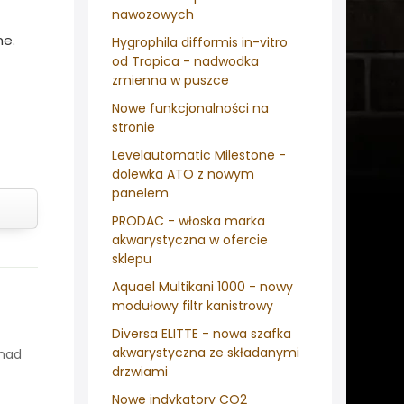
nawozowych
ne.
Hygrophila difformis in-vitro
od Tropica - nadwodka
zmienna w puszce
Nowe funkcjonalności na
stronie
Levelautomatic Milestone -
dolewka ATO z nowym
panelem
PRODAC - włoska marka
akwarystyczna w ofercie
sklepu
Aquael Multikani 1000 - nowy
modułowy filtr kanistrowy
Diversa ELITTE - nowa szafka
akwarystyczna ze składanymi
onad
drzwiami
Nowe indykatory CO2