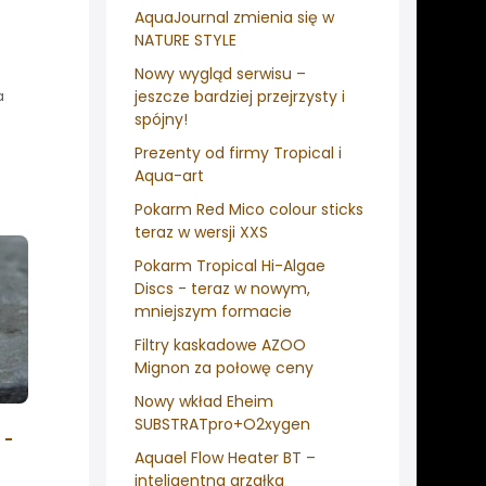
AquaJournal zmienia się w
NATURE STYLE
Nowy wygląd serwisu –
jeszcze bardziej przejrzysty i
a
spójny!
Prezenty od firmy Tropical i
Aqua-art
Pokarm Red Mico colour sticks
teraz w wersji XXS
Pokarm Tropical Hi-Algae
Discs - teraz w nowym,
mniejszym formacie
Filtry kaskadowe AZOO
Mignon za połowę ceny
Nowy wkład Eheim
SUBSTRATpro+O2xygen
 -
Aquael Flow Heater BT –
inteligentna grzałka